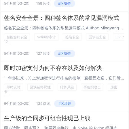
5个月前
(03-20)
158 阅读
#区块链
签名安全全景：四种签名体系的常见漏洞模式
签名安全全景：四种签名体系的常见漏洞模式 Author: Mingyang Fan (@SymmaTe) Published: 2026-03 签名是区块链安全的核心机制——它证明"这个操作经过了授权"。但在审计中我反复看...
智能合约安全
Solidity审计
签名安全
区块链安全
EIP-7
12
5个月前
(03-20)
127 阅读
#区块链
即时加密支付为何不存在以及如何解决
一年多以来，X 上对加密卡进行排名的榜单一直很受欢迎，它们赞扬了最佳选择，并批评了其余的。然而，大多数用户仍然没有意识到在使用这些卡支付时所面临的真实风险，或者是否存在任何风险。 除了明显的隐私缺失之外，我们多年来一直在加密钱包中修复一个...
即时支付
区块链终局性
结算风险
再组织攻击
加密
卡
5个月前
(03-20)
139 阅读
#区块链
生产级的全同步可组合性现已上线
同步读取。同步写入。跨层双向执行。由 Spire 的 Pylon 提供支持。 Pylon 带来的完全同步可组合性 今天我们宣布 Pylon 上的同步写入功能已正式上线。通过此新增功能，Pylon 现在支持完全同步可组合性——这是以太...