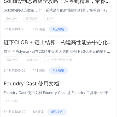
Solidity动态数组全攻略：从零到精通，带你窥探EVM底层！
Solidity的动态数组，乍一看就是个能伸能缩的列表，简单得不行，但你真以为它就这么好搞定？别天真！这玩意儿在以太坊虚拟机（EVM）里藏着无数玄机，从存储布局到gas消耗，从数组操作到字节码细节，稍不留神就可能写出个天价gas的合约！...
Solidity
智能合约
EVM
5个月前
(03-20)
129 阅读
#区块链
链下CLOB + 链上结算：构建高性能去中心化预测市场的完整技术栈
前言 当Polymarket在2024年美国大选周期创下33亿美元的单月交易量，当Kalshi与Polymarket在体育博彩与政治预测领域展开白热化竞争，预测市场已从加密实验进化为新一代信息金融基础设施。特别提示：本文仅对相关项目...
智能合约
Solidity
去中心化预测市场
5个月前
(03-20)
141 阅读
#区块链
Foundry Cast 使用文档
Foundry Cast 使用文档 Foundry Cast 是 Foundry 工具集中用于与以太坊区块链交互的命令行工具，它允许开发者直接从命令行执行以太坊 RPC 调用、查询链上数据、发送交易以及与智能合约进行交互。 一、Cast...
Foundry
5个月前
(03-20)
89 阅读
#区块链