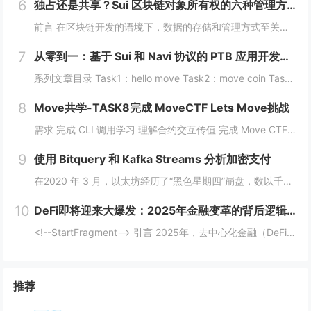
6
独占还是共享？Sui 区块链对象所有权的六种管理方式全解析
前言 在区块链开发的语境下，数据的存储和管理方式至关重要。而 Move 语言作为一种专为区块链设计的编程语言，以其灵活的语法和强大的能力系统，成为 Sui 区块链的核心语言。本文将围绕 Move 语言中的结构体展开，解析其在 Sui 区块...
7
从零到一：基于 Sui 和 Navi 协议的 PTB 应用开发教程
系列文章目录 Task1：hello move Task2：move coin Task3：move nft Task4：move game Task5：move swap Task6：sdk ptb 更多精彩内容，敬请期待！️...
8
Move共学-TASK8完成 MoveCTF Lets Move挑战
需求 完成 CLI 调用学习 理解合约交互传值 完成 Move CTF Lets Move 一、任务指南 合约部署地址: 0x097a3833b6b5c62ca6ad10f0509dffdadff7ce31e1...
9
使用 Bitquery 和 Kafka Streams 分析加密支付
在2020 年 3 月，以太坊经历了“黑色星期四”崩盘，数以千计的 DeFi（去中心化金融）清算被同时触发，导致网络费用从 20 gwei 飙升至 200 gwei 以上。那些能够监控并对内存池数据做出反应的人幸存下来，而那些无法做到的人则...
10
DeFi即将迎来大爆发：2025年金融变革的背后逻辑与机会
<!--StartFragment--> 引言 2025年，去中心化金融（DeFi）可能迎来一个重要的爆发时期。根据近期的新闻热点，多个因素正在推动这一趋势的到来。首先，美国政府计划建立比特币战略储备，并配合发行ETF等债务...
推荐