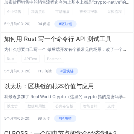
加密货币销售中的销售流程迄今为止基本上都是“crypto-native”的。如果你正在销售基于加密货币的产品、协议或软件即服务，你的目标潜在客户和现有客户通常对相关术语、特定技术原语及其带来的好处有所了解。这种crypto-native方法...
企业销售
加密货币
市场拓展
投资回报率
采购流程
5个月前
(03-20)
94 阅读
#区块链
如何用 Rust 写一个命令行 API 测试工具
为什么想要自己写一个 做后端开发有个很常见的场景：改了一个接口，得先本地跑起来，然后找个东西测一下，看看返回对不对。 Postman 当然是个好工具，但它有几个问题： 第一，配置太臃肿。导个 collection 出来，几百...
Rust
APITest
Postman
5个月前
(03-20)
113 阅读
#区块链
以太坊：区块链的根本价值与应用
我最近参加了 Real World Crypto（这里的 crypto 指的是密码学）及其相关的周边活动，其中一件事让我深受启发，那就是它让我更清晰地理解了区块链的用途。我们这些区块链从业者（包括我自己）常常倾向于从“我们是 Ethereu...
以太坊
数据可用性
公共布告板
智能合约
支付
5个月前
(03-20)
99 阅读
#区块链
CLBOSS：一个闪电节点能学会经济学吗？