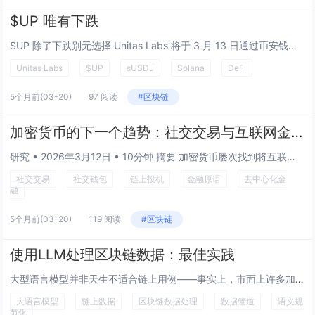
$UP 唯有下跌
$UP 除了下跌别无选择 Unitas Labs 将于 3 月 13 日通过币安钱包 TGE 推出其 $UP 治理代币。该协议在 Solana 上运行一个生息稳定币堆栈——USDu 作为基础美元代币，sUSDu 作为累积收益的质押凭证...
Unitas Labs
$UP
sUSDu
Solana
DeFi
5个月前
(03-20)
97 阅读
#区块链
加密货币的下一个趋势：社交交易与互联网金融
研究 • 2026年3月12日 • 10分钟 摘要 加密货币屡次找到将互联网注意力变现的方式。NFT 将文化地位变现。Memecoin 将病毒式传播变现。预测市场将信息优势变现。永续期货允许对任何资产进行方向性杠杆投资。总...
社交交易
社交钱包
链上投机
金融原语
去中心化金
融
5个月前
(03-20)
119 阅读
#区块链
使用LLM处理区块链数据：最佳实践
大型语言模型并非天生不适合链上用例——事实上，市面上许多加密产品的主要部分都是用LLM构建的。 然而，当LLM只能在区块链层面访问和处理链上数据时，问题就开始浮现。这并非语言模型本身的问题，而是链上数据给LLM分析和决策带来了许多复杂性，...
大语言模型
链上数据
区块链数据处理
数据管道
语义规
范化