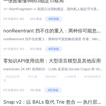
一张图看懂Web3稳定币格局
<!--StartFragment--> 美国立法强制规定，国内私人稳定币与美元国债挂钩，换汤不换药，背书美元货币霸权。 欧盟，新加坡在美国私人稳定币框架玩法内维护国家货币主权。 中国应对： 1.2026年初全面叫停人民币...
5个月前
(03-20)
204 阅读
#区块链
nonReentrant 挡不住的重入：两种你可能忽略的场景
nonReentrant 挡不住的重入：两种你可能忽略的场景 作者：Mingyang Fan (@SymmaTe) 发布时间：2026-03 在审计智能合约的过程中，我发现一个很普遍的误区：很多开发者看到合约加了 nonR...
5个月前
(03-20)
203 阅读
#区块链
零知识API使用信用：大型语言模型及其他应用
markdown ZK API 使用积分：LLMs 及其他 Davide Crapis 和 Vitalik Buterin 这是 v2 版——与 v1 版 相比，它将客户端的退款票据列表替换为服务器签名的同态退款运行总额，因此用户不再...
零知识证明
API计量
隐私保护
LLM推理
速率限制匿名
器
5个月前
(03-20)
182 阅读
#区块链
Snap v2：以 BALs 取代 Trie 愈合 — 执行层研究