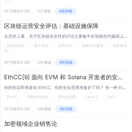
5个月前
(03-20)
112 阅读
#区块链
区块链运营安全评估：基础设施保障
从历史上看，关于区块链安全性的讨论主要集中在智能合约漏洞上。重入攻击（reentrancy）、整数溢出（integer overflows）和闪电贷攻击（flash loan exploits）等术语曾主导新闻报道，通常导致数百万美元的损失...
区块链安全
链下安全
运营安全
智能合约漏洞
供应链攻
击
5个月前
(03-20)
125 阅读
#区块链
EthCC[9] 面向 EVM 和 Solana 开发者的安全指南
你的协议即将参加 EthCC。你的安全思维准备好了吗？ 有一种 EthCC 版本，你会带着晒黑的皮肤、一个帆布包，以及一种模糊的感觉，觉得某个你没在场的房间里发生了重要的事情。还有另一种版本，你会带着三个已验证的架构决策、两个被推翻的假设...
EthCC
智能合约安全
零知识证明
Layer 2
DeFi
5个月前
(03-20)
128 阅读
#区块链
加密领域企业销售论