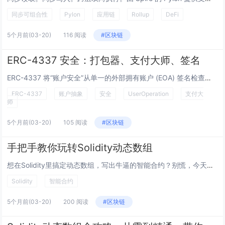
同步可组合性
Pylon
应用链
Rollup
DeFi
5个月前
(03-20)
116 阅读
#区块链
ERC-4337 安全：打包器、支付大师、签名
ERC-4337 将“账户安全”从单一的外部拥有账户 (EOA) 签名检查，根本性地转变为一个分布式系统，该系统包含智能账户代码、链上 EntryPoint 和链下基础设施。 虽然这带来了巨大的灵活性（自定义身份验证、Gas 赞助、交...
ERC-4337
账户抽象
安全
UserOperation
支付大
师
5个月前
(03-20)
105 阅读
#区块链
手把手教你玩转Solidity动态数组
想在Solidity里搞定动态数组，写出牛逼的智能合约？别慌，今天咱就来个硬核拆解，从底层存储到代码实现，带你把动态数组的每个细节掰开揉碎！动态数组在Solidity里可是个大杀器，灵活得一批，能存一堆数据，还能随时扩容缩容，简直是写合约的...
Solidity
智能合约
5个月前
(03-20)
200 阅读
#区块链