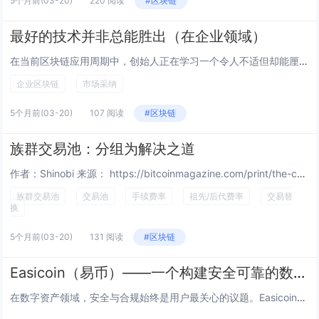
5个月前
(03-20)
220 阅读
#区块链
最好的技术并非总能胜出（在企业领域）
在当前区块链应用周期中，创始人正在学习一个令人不适但却能厘清思绪的教训：企业购买的并非“最佳”技术，而是对进展干扰最小的路径。 几十年来，新的企业技术——尤其是在过去十年间的银行和金融服务领域——一直承诺能比传统基础设施带来数量级的改进：...
企业区块链
市场采纳
5个月前
(03-20)
107 阅读
#区块链
族群交易池：分组为解决之道
作者：Shinobi 来源： https://bitcoinmagazine.com/print/the-core-issue-cluster-mempool-problems-are-easier-in-chunks...
族群交易池
交易池
手续费率
祖先/后代费率
交易替
换
5个月前
(03-20)
131 阅读
#区块链
Easicoin（易币）——一个构建安全可靠的数字资产生态交易所
在数字资产领域，安全与合规始终是用户最关心的议题。Easicoin作为一家致力于全球服务的数字资产平台，以其严谨的风险控制和透明运营模式，赢得了广泛认可。这篇文章将从安全架构和合规实践的角度，探讨Easicoin如何为用户打造一个值得信赖的...