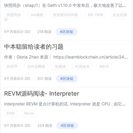
快照同步（snap/1）在 Geth v1.10.0 中发布后，极大地改善了以太坊节点的同步。但它有一个众所周知的阿喀琉斯之踵：trie 修复阶段，这是一个迭代过程，同步节点在此阶段一次一个 trie 节点地发现并修复状态不一致性。这个阶段...
快照同步
trie修复
区块级访问列表
EIP-7928
以太坊协
议
5个月前
(03-20)
218 阅读
#区块链
中本聪留给读者的习题
作者：Gloria Zhao 来源： https://learnblockchain.cn/article/24359 比特币白皮书对比特币的核心特性的说明非常清楚：它是免许可的。世界上的任何人，只要加入这个点对点网络并广播...
比特币
点对点网络
交易池
钉死攻击
MEVil
5个月前
(03-20)
201 阅读
#区块链
REVM源码阅读- Interpreter
Interpreter REVM 是台计算机的话, Interpreter 就是 CPU . 由它来负责对字节码进行解释执行,完成本次交易想要实现的目的. 前面的内容最多算准备工作,提供 Interpreter 执行所需要的内容. 理解了...
EVM
Revm
5个月前
(03-20)
234 阅读
#区块链