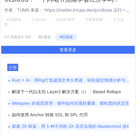
作者：TUMA 来源： https://insider.btcpp.dev/p/clboss 运行一个闪电网络节点的最大挑战之一，就是流动性管理。简单来说，这里说的 “流动性” 指的是在一条闪电通道中你可以 “推给” 你...
闪电网络
CLBOSS
流动性管理
手续费调整
节点运
营
5个月前
(03-20)
88 阅读
#区块链
查看更多
公告
Rust + AI：用Rig打造超强文本分类器，轻松搞定情感分析与新闻分类！
解读下一代以太坊 Layer2 解决方案（I）：Based Rollups
Metaplex 的底层原理：插件如何实现轻量级、细粒度的状态管理
如何使用 Anchor 转移 SOL 和 SPL 代币
探索 ZK 框架：用 5 种不同的 ZK 语言实现的 Mastermind 游戏