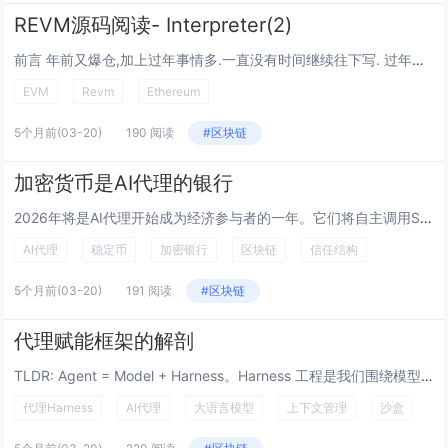
REVM源码阅读- Interpreter(2)
前言 年前又爆仓,加上过年事情多.一直没有时间继续往下写. 过年回来调整了下状态,也为了爆仓后重新找份工作,接着写完这篇. 上一篇介绍了 Interpreter 的成员属性.这一篇写执行流程和Opcode. 为了配合这篇文章,写了个简单...
EVM
Revm
Ethereum
5个月前
(03-20)
190 阅读
#区块链
加密货币是AI代理的银行
2026年将是AI代理开始成为经济参与者的一年。它们将自主调用SaaS API、执行交易、购买云计算资源并串联工作流。正如人类需要信用卡作为“银行轨道”在现实世界中进行交易一样，代理也需要一个银行——我主张这个银行将基于稳定币。 这个...
AI代理
稳定币
加密银行
区块链
信任结构
5个月前
(03-20)
191 阅读
#区块链
代理赋能框架的解剖
TLDR: Agent = Model + Harness。Harness 工程是我们围绕模型构建系统以将其转化为工作引擎的方式。模型包含智能，而 Harness 使这种智能变得有用。我们定义了什么是 Harness，并推导出了当今和未...
代理Harness
AI代理
大语言模型
上下文管理
沙盒