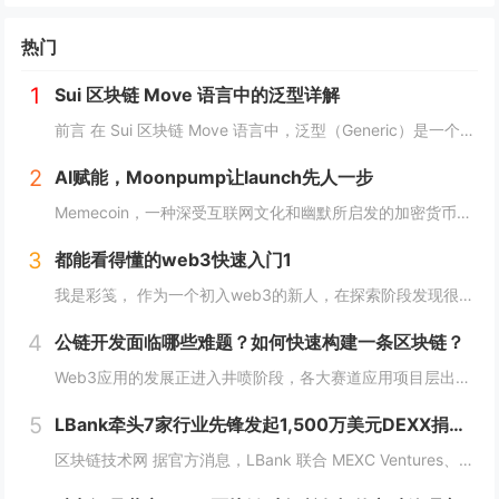
热门
1
Sui 区块链 Move 语言中的泛型详解
前言 在 Sui 区块链 Move 语言中，泛型（Generic）是一个强大的工具，它允许开发者在编写代码时进行类型或属性的抽象替代。这种抽象极大地提高了代码的灵活性，减少了重复逻辑，并提升了代码的可扩展性。本文将深入探讨 Move 中的...
2
AI赋能，Moonpump让launch先人一步
Memecoin，一种深受互联网文化和幽默所启发的加密货币，近段时间在加密市场中掀起了"meme热“。 只需在社交网络上稍微浏览，就会发现各种meme（迷因），让整个页面变得活泼有趣。这些迷因通过嘲讽和揶揄的方式，轻松地对一些严肃话题进行调...
3
都能看得懂的web3快速入门1
我是彩笺， 作为一个初入web3的新人，在探索阶段发现很多概念、工具都需要花费一定的时间和精力，才能了解到其在web3中所代表的含义。 概念上；像是去中心化、区块链、智能合约... 工具上：钱包、私钥、跨链桥... 在看到web3相...
4
公链开发面临哪些难题？如何快速构建一条区块链？
Web3应用的发展正进入井喷阶段，各大赛道应用项目层出不穷，同时公链赛道也在稳步增长，据Coingecko数据显示，目前收录的L1和L2项目已经超过7000个，这里面不仅有做基础设施的L1，还有许多专注于业务的应用链。公链的发展已不局限于基...
5
LBank牵头7家行业先锋发起1,500万美元DEXX捐赠计划
区块链技术网 据官方消息，LBank 联合 MEXC Ventures、HashKey Capital、SevenX Ventures、Mask Network 等共同发起了对 DEXX 的 1,500 万美元捐赠计划，该计划将为...