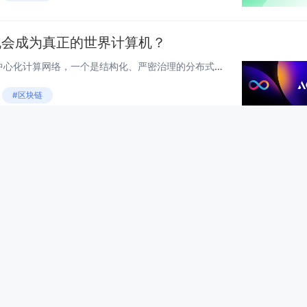
有机会成为真正的世界计算机？
一个是模块化、无限扩展的去中心化计算网络，一个是结构化、严密治理的分布式系统，谁才是 AI 时代最理想的计算基础设施？ 作者： Blockpunk @ Trustless Labs 审阅：0xmiddle 来源：内容...
#区块链
<!--StartFragment--> 在 Solana 网络，每个代币和 NFT 都有独立的账户，这些账户需存入一定数量的 SOL 作为租金才能正常使用。通过简单步骤，销毁不需要的 NFT 或代币，快速回收账户租金。 如...
#区块链
05) | 借用、所有权与函数
在 Rust 的世界里，所有权和借用就像是图书馆的借书系统。今天，我们就来聊聊这些概念，看看它们是如何在 Rust 中发挥作用的。 1. 所有权：你有一本书 想象一下，你有一本书，这本书就是你的所有权。你可以读它、写它、甚至卖掉它。在...
ust
Rust语法基础