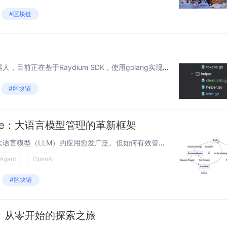
#区块链
最近一直在完善solana做市机器人，目前正在基于Raydium SDK，使用golang实现clmm交易，比较负载，估计需要两周工作量，目前已经实现的包括： Raydium: amm交易 cpmm交易 jupiter交易...
#区块链
achine：大语言模型管理的革新框架
在人工智能飞速发展的当下，大语言模型（LLM）的应用愈发广泛。但如何有效管理 LLM 代理，确保其行为的可预测性、可维护性和可扩展性，成为了亟待解决的问题。 今天，我们就来探讨一种创新的解决方案 —— Agent State M...
 Agent
OpenAI
#区块链
：从零开始的探索之旅