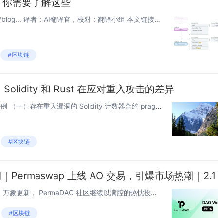
序前，你需要了解这些
原文链接：www.infect3d.xyz/blog... 译者：AI翻译官，校对：翻译小组 本文链接：htzkw.com … 介绍 一点故事 和大多数没有专业软件开发背景的 Web3 安全研究人员...
#区块链
olidity 和 Rust 在应对重入攻击的差异
一、Solidity 的重入攻击代码实例 （一）存在重入漏洞的 Solidity 计数器合约 pragma solidity ^0.8.0; contract ReentrantCounter { uint256 public...
#区块链
摘要（100字以内） 新年伊始，万象更新， PermaDAO 社区继续以满腔的热忱投入到生态建设中，不仅为大家提供最新的 Arweave 与 AO 动态、积极推动技术创新和社区协作，还为大家带来两篇保姆级教程，帮助大家快速解锁生...
#区块链