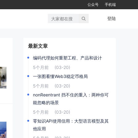
公众号
手机端
登陆
最新文章
编码代理如何重塑工程、产品和设计
5个月前
(03-20)
一张图看懂Web3稳定币格局
5个月前
(03-20)
nonReentrant 挡不住的重入：两种你可
能忽略的场景
5个月前
(03-20)
零知识API使用信用：大型语言模型及其
他应用