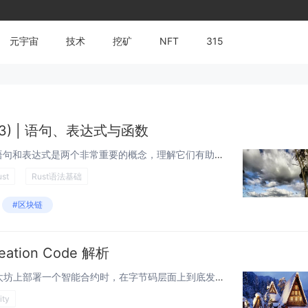
元宇宙
技术
挖矿
NFT
315
03) | 语句、表达式与函数
1. 语句与表达式 在 Rust 中，语句和表达式是两个非常重要的概念，理解它们有助于写出更清晰的代码。 语句：执行某些操作但不返回值的代码。语句以分号 ; 结尾。比如： let a = 10; // 这是一个语句，执行赋值操作...
ust
Rust语法基础
#区块链
tion Code 解析
你是否曾经好奇过，当你在以太坊上部署一个智能合约时，在字节码层面上到底发生了什么？ 本文将通过一些简单的空合约例子，带你理解 Creation Code。 概述 从高层次来看，部署合约的钱包会向空地址发送一笔交易，其交易数据按照以下三...
ity