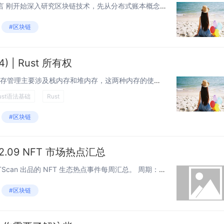
<!--StartFragment--> 一、引言 刚开始深入研究区块链技术，先从分布式账本概念开始吧。作为一个小白，我决定从零开始，逐步揭开它的神秘面纱，并记录下我的学习过程。 <!--EndFragment--&g...
#区块链
) | Rust 所有权
1. 栈内存与堆内存 Rust 中的内存管理主要涉及栈内存和堆内存，这两种内存的使用方式不同，适用于不同的场景。 栈内存：存储大小固定的数据，分配和释放速度非常快。栈内存遵循“后进先出”的原则，就像叠盘子一样，放盘子和取盘子都只...
ust语法基础
Rust
#区块链
~02.09 NFT 市场热点汇总
欢迎来到由 NFT 基础设施 NFTScan 出品的 NFT 生态热点事件每周汇总。 周期：2024.02.03\~ 2024.02.09 NFT Hot News 01/ Upbit 推出 NFT 新年挑战活动 2 月...
#区块链