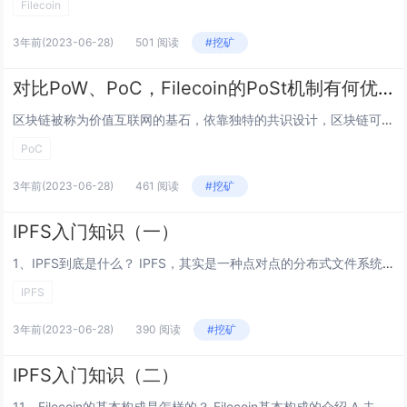
Filecoin
3年前
(2023-06-28)
501 阅读
#挖矿
对比PoW、PoC，Filecoin的PoSt机制有何优势
区块链被称为价值互联网的基石，依靠独特的共识设计，区块链可以实现去第三方信任，空前地提升价值流通和价值交换的效率。而达成这一可能的关键因素就是共识机制设计。时空证明（PoSt）共识机制是Filecoin的独特设计之一，很多朋友也很关注Fil...
PoC
3年前
(2023-06-28)
461 阅读
#挖矿
IPFS入门知识（一）
1、IPFS到底是什么？ IPFS，其实是一种点对点的分布式文件系统。 （1）IPFS是一个运用git分布式、去中心化存储且单一的bittorrent群集。 （2）IPFS是依据内容从而来产生地址，它提供了高吞吐量的内容寻址存储模型。 （3...
IPFS
3年前
(2023-06-28)
390 阅读
#挖矿
IPFS入门知识（二）
11、Filecoin的基本构成是怎样的？ Filecoin基本构成的介绍 A.去中心化的存储网络； B.新型的存储证明； C.可验证市场； D.有效工作量证明 12、Filecoin去中心化存储网络——DSN DSNs聚合了大量的独立提供...