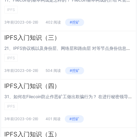
IPFS
3年前
(2023-06-28)
402 阅读
#挖矿
IPFS入门知识（三）
21、IPFS协议栈以及身份层、网络层和路由层 对等节点身份信息的生成以及路由规则是通过Kademlia协议生成制定，KAD协议实质是构建了一个分布式松散Hash表，简称DHT，每个加入这个DHT网络的人都要生成自己的身份信息，然后才能通过...
IPFS
3年前
(2023-06-28)
504 阅读
#挖矿
IPFS入门知识（四）
31、如何在Filecoin防止作恶矿工做出欺骗行为？ 在进行秘密领导者选举过程中，本质其实是过程识别。过程识别包括：功率容错PFT、时空证明、复制证明，在通证设计上主要采用的便是价值对等与抵押保证金这两种模式。 换而言之，即是“无价值、不...
IPFS
3年前
(2023-06-28)
401 阅读
#挖矿
IPFS入门知识（五）