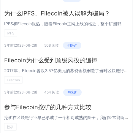
为什么IPFS、Filecoin被人误解为骗局？
IPFS和Filecoin很热，随着Filecoin主网上线的临近，整个矿圈都被其点燃，矿机商、代理商以及众多的衍生业态，一时间似乎都在赶进度，生怕错过什么。 IPFS和Filecoin的项目前景和价值，行业人最是清楚。但对于许多行业外的...
IPFS
3年前
(2023-06-28)
508 阅读
#挖矿
Filecoin为什么受到顶级风投的追捧
2017年，Filecoin曾以2.57亿美元的募资金额创造了当时区块链行业融资最高记录。目前，某些交易所上线的FIL期货现价大约为8美元，按照20亿枚的代币总量计算，Filecoin市值将达到160亿美元，如果按照现在的市值排行，足以超过...
Filecoin
3年前
(2023-06-28)
454 阅读
#挖矿
参与Filecoin挖矿的几种方式比较
挖矿在区块链行业早已形成了一个相对成熟的圈子，我们经常能听到一些诸如矿工、矿机、矿池、矿场、云算力等词。作为币王的BTC是一个全挖矿的项目，BTC挖矿已经有超过10年的时间，现在流通中的每一枚BTC都是通过挖矿释放的。作为矿圈新贵的File...
挖矿