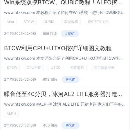
Win系统双挖BTCW、QUBIC教程！ALEO挖矿配置文件和运行方法
www.htzkw.com 本教程介绍了如何在Win系统上进行BTCW和QUBIC的双挖，同时使用C...
Aleo
BTCW
QUBIC
双挖教程
挖矿配置文件
2年前
(2025-02-08)
586 阅读
#挖矿
BTCW利用CPU+UTXO挖矿详细图文教程
www.htzkw.com 本文详细介绍了利用CPU+UTXO进行BTCW挖矿的教程，包括所需硬件配...
BTCW
CPU挖矿
UTXO
挖矿教程
高主频处理器
2年前
(2025-02-08)
603 阅读
#挖矿
噪音低至40分贝，冰河AL2 LITE服务器打造舒适挖掘环境
www.htzkw.com #ALPH# 冰河 AL2 LITE 开箱测评 家人们下午好，近期，冰河...
ALPH
2年前
(2025-02-08)
406 阅读
#挖矿