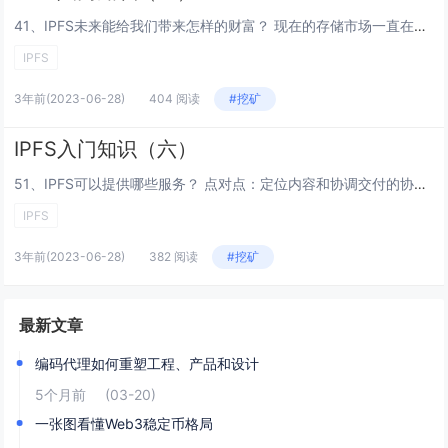
41、IPFS未来能给我们带来怎样的财富？ 现在的存储市场一直在以每年40%的速度增加，随着人工智能，物联网，大数据的爆发，数据存储市场也将呈现快速增长的态势。预测到2022年，CDN+云存储市场规模有望达到1万亿。 42、IPFS、SC与...
IPFS
3年前
(2023-06-28)
404 阅读
#挖矿
IPFS入门知识（六）
51、IPFS可以提供哪些服务？ 点对点：定位内容和协调交付的协议； 可以在本地系统上安装一个IPFS的文件系统； 可以像访问本地系统一样访问远程资源； 提供网络功能的模块化方法，如路由和虚拟电路； 无需服务器的文件点对点传输； 基于公钥基...
IPFS
3年前
(2023-06-28)
382 阅读
#挖矿
最新文章
编码代理如何重塑工程、产品和设计
5个月前
(03-20)
一张图看懂Web3稳定币格局