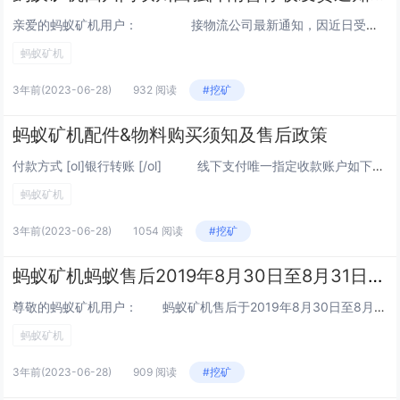
亲爱的蚂蚁矿机用户： 接物流公司最新通知，因近日受四川强降雨的天气影响，阿坝藏族羌族自治州多处出现泥石流导致道路塌方，快件无法正常...
蚂蚁矿机
3年前
(2023-06-28)
932 阅读
#挖矿
蚂蚁矿机配件&物料购买须知及售后政策
付款方式 [ol]银行转账 [/ol] 线下支付唯一指定收款账户如下： 户名：福建湛...
蚂蚁矿机
3年前
(2023-06-28)
1054 阅读
#挖矿
蚂蚁矿机蚂蚁售后2019年8月30日至8月31日盘点不收货、不发货通知
尊敬的蚂蚁矿机用户： 蚂蚁矿机售后于2019年8月30日至8月31日期间不发货、不收货。2019年9月2日恢复正常收发货作业，请知悉。对于可能给您造成的延迟与不便我们深感抱歉，感谢您的理解...
蚂蚁矿机
3年前
(2023-06-28)
909 阅读
#挖矿