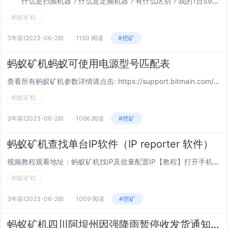
什么是扫频机器？什么是定频机器？有什么区别？我的1台S9矿机总算力正常，但是每块运算板的算力不同，频率也不同，这是正常现象吗？ 1、什么是扫频机器？ &n...
蚂蚁矿机
3年前
(2023-06-28)
1150 阅读
#挖矿
蚂蚁矿机蚂蚁可使用电源型号匹配表
查看所有蚂蚁矿机参数详情请点击: https://support.bitmain.com/hc/zh-cn/sections/360002496253 各种蚂蚁矿机可使用的电源型号请查看...
蚂蚁矿机
3年前
(2023-06-28)
1066 阅读
#挖矿
蚂蚁矿机查找单台IP软件（IP reporter 软件）
视频教程观看地址：蚂蚁矿机找IP及批量配置IP【教程】打开手机扫码观看~： 功能：查找矿机IP 目的：方便当矿机IP为DHCP模式时，查找对应矿机的IP 软件下载地址：https://service.bitmain.com.cn...
蚂蚁矿机
3年前
(2023-06-28)
1009 阅读
#挖矿
蚂蚁矿机四川阿坝州因强降雨暂停收发货通知(2019/8/23)