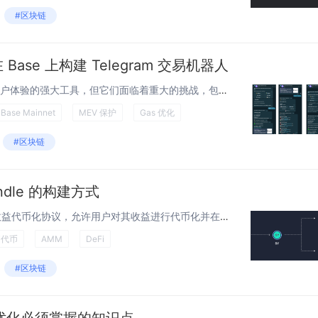
#区块链
Base 上构建 Telegram 交易机器人
概述 DeFi 交易机器人是简化用户体验的强大工具，但它们面临着重大的挑战，包括抢跑攻击、因不准确的 gas 定价导致的交易失败以及跨去中心化交易所 (DEX) 的低效路由。为 DeFi 构建安全、用户友好且高性能的 Telegram 交...
Base Mainnet
MEV 保护
Gas 优化
#区块链
endle 的构建方式
简介 Pendle 是一个模块化的收益代币化协议，允许用户对其收益进行代币化并在二级市场中进行操作。Pendle 背后的主要思想是将产生收益的资产分成两部分：“本金”和“收益”，其中本金部分被锁定在协议中，直到到期日，而收益部分可以随...
T代币
AMM
DeFi
#区块链