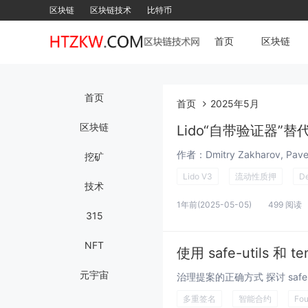
区块链
区块链技术
比特币
首页
区块链
首页
首页
2025年5月
区块链
Lido“自带验证器”
挖矿
Lido V3
流动性质押
De
技术
1年前
(2025-05-05)
499 阅读
315
NFT
使用 safe-utils 和
元宇宙
多重签名
智能合约
Fou