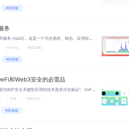
#区块链
即服务
我们很高兴推出 Helius 验证器即服务 (VaaS)，这是一个为交易所、钱包、应用程序和资产管理公司构建的白标验证器解决方案，旨在运营他们自己的品牌 Solana 验证器。通过完全独立的 Helius VaaS 验证器积极参与保护 So...
staking
基础设施
#区块链
eFi和Web3安全的必需品
介绍 唯一一种能够一次又一次成功保护安全关键型应用的技术是形式化验证¹。DeFi 应用是安全关键型的 —— 这些应用中的漏洞可能被利用，造成灾难性的后果，不幸的是，现实世界不乏 демонстрирующий 这一点的事例。因此，形式化验...
i
安全
智能合约
#区块链