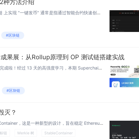
与2种方法介绍
<!--StartFragment--> 在 Sui 链 上实现 "一键发币" 通常是指通过智能合约快速创建自定义代币（Token）。Sui 是一个基于 Move 语言的高性能区块链，发...
#区块链
酷共学成果展：从Rollup原理到 OP 测试链搭建实战
Superchain 残酷共学已经圆满完成啦！经过 13 天的高强度学习，本期 Superchain 残酷共学活动圆满结束。共有 18 名同学参与，最终 11 人成功完成挑战，淘汰率达 38.9%。 🧑‍ 其中 2 位伙伴以全勤...
#区块链
是毁灭？
要点 EIP-7688 引入了 StableContainer，这是一种新型的设计，旨在稳定 Ethereum Beacon Chain 状态中的 Merkle 树索引。虽然不是一个关键的升级，但它的加入将显著提高依赖 EIP-478...
标链
Merkle 树
StableContainer