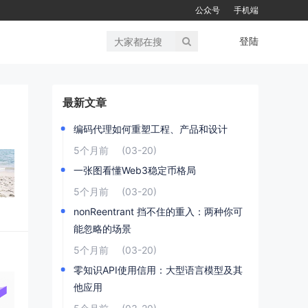
公众号
手机端
登陆
最新文章
编码代理如何重塑工程、产品和设计
5个月前
(03-20)
一张图看懂Web3稳定币格局
5个月前
(03-20)
nonReentrant 挡不住的重入：两种你可
能忽略的场景
5个月前
(03-20)
零知识API使用信用：大型语言模型及其
他应用