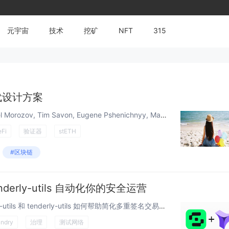
元宇宙
技术
挖矿
NFT
315
替代设计方案
作者：Dmitry Zakharov, Pavel Morozov, Tim Savon, Eugene Pshenichnyy, Max Merkulov, Alexey Potapkin 简介 Lido 是一个流动性质押代币 (...
Fi
验证器
stETH
#区块链
 tenderly-utils 自动化你的安全运营
治理提案的正确方式 探讨 safe-utils 和 tenderly-utils 如何帮助简化多重签名交易提案和模拟。如果你的 DAO 或协议不断地将更新推送到生产环境，本文将对你有所帮助。 在构建可升级或可配置的协议时，一种常见的设置...
ndry
治理
测试网络