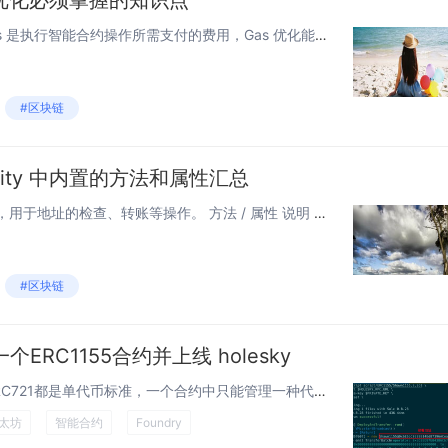
gas优化必须掌握的知识点
在以太坊等区块链网络中，Gas 是执行智能合约操作所需支付的费用，Gas 优化能够降低交易成本并提升合约执行效率。下面我来5个方面总结常用的 Solidity 智能合约中 Gas 优化的方法： 变量和数据类型方面 选用合适的数据类...
#区块链
olidity 中内置的方法和属性汇总
地址类型 与地址类型紧密相关，用于地址的检查、转账等操作。 方法 / 属性 说明 balance 地址的以太币余额，如 address.bala...
#区块链
ERC1155合约并上线 holesky
什么是 ERC1155 ERC20 和 ERC721都是单代币标准，一个合约中只能管理一种代币。而 ERC1155 的设计目标是统一管理 同质化代币（Fungible Token） 和 非同质化代币（Non-Fungible Token）...
太坊
智能合约
Foundry