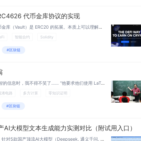
 ERC4626 代币金库协议的实现
什么是代币金库 ERC4626 代币金库（Vault）是 ERC20 的拓展。本质上可以理解为一个智能合约，支持把资产托管进去这个合约中，合约代表你去赚钱，赚到的钱按份额分配。 ERC4626 继承于 ERC20，基本接口和 ERC20...
eFi
智能合约
Solidity
#区块链
翁
姚期智 当我读到更多关于姚期智的信息时，我不得不笑了…… “他要求他们使用 LaTeX 编写练习，这是一种专门为撰写论文而设计的软件包。” 我之所以笑，是因为我自己的学生目前也在用 LaTeX 撰写他们的密码学课程作业。...
混淆电路
多方计算
零知识证明
#区块链
国产AI大模型文本生成能力实测对比（附试用入口）
本报告以小红书风格文案为例，针对5款国产顶流AI大模型（Deepseek, 通义千问, KimiGPT等），通过API试用工具进行横向评测。首创对比方式：无需API接入！单条指令同步触发5大模型API，确保测试条件完全一致。重点考察：风格匹...