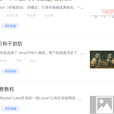
在前面的章节中，我们介绍了 tick（价格跳动） 的概念，它将价格曲线离散化。一个 tick 是由公式 p(i)=1.0001i 定义的价格，其中 i 被称为 tick index（价格跳动指数）。 Tick index 是 范围 [−8...
流动性池
手续费
波动率
#区块链
阶和子群阶
ECC 中的阶和子群阶 所以，中本聪选择了 secp256k1 曲线，剩下的就是历史了。但是，一条曲线是如何设计的呢？嗯，在 ECC 中，我们可以有一个方程 y²=x³+ax+b (mod p)。对于 a=2, b=3 和 p=97，...
群的阶
子群
基点
#区块链
完整教程
<!--StartFragment--> Sui是由Mysten Labs开发的一条Layer1公有区块链网络，旨在解决区块链网络的有效性问题。其目标是实现即时转账，提供高吞吐量、低延迟、可扩展性和安全性的区块链服务，以满足市...
#区块链