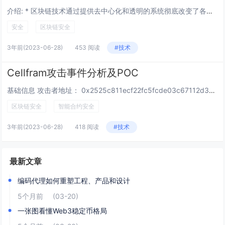
介绍: * 区块链技术通过提供去中心化和透明的系统彻底改变了各个行业。 但是，与任何技术一样，它也不能免受漏洞的影响。一个值得注意的漏洞是双花攻击。 在本文中，我们将深入研究双花攻击的复杂性，探讨其工作原理、开发方法、...
安全
区块链安全
3年前
(2023-06-28)
453 阅读
#技术
Cellfram攻击事件分析及POC
基础信息 攻击者地址： 0x2525c811ecf22fc5fcde03c67112d34e97da6079 攻击合约： 0x1e2a251b29e84e1d6d762c78a9db5113f5ce7c48 攻击tx： 0x94...
区块链安全
智能合约安全
3年前
(2023-06-28)
418 阅读
#技术
最新文章
编码代理如何重塑工程、产品和设计
5个月前
(03-20)
一张图看懂Web3稳定币格局