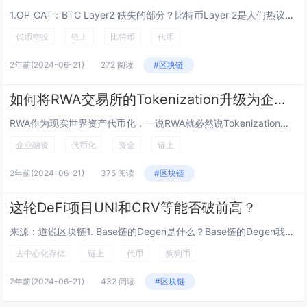
1.OP_CAT：BTC Layer2 缺失的部分？比特币Layer 2是人们热议的话题，但其承诺的大部分尚未实现。比特币的建设者在等什么？一项重要提议可以帮助比特币 L2 格局走向成熟：重新引入 OP_CAT。这个操作码在比特币历史早期被...
代币空投
链上
比特币
代币
2年前
(2024-06-21)
272 阅读
#区块链
如何将RWA交易所的Tokenization升级为企业加密融资？
RWA作为现实世界资产代币化，一说RWA就必然说Tokenization（代币化），但太突出了Tokenization，反而容易忽略RWA的核心本质是企业融资和机构市场，而RWA交易所的Tokenization的核心是加密融资（Crypto...
企业融资
代币化
资金
链上
2年前
(2024-06-21)
375 阅读
#区块链
这轮DeFi项目UNI和CRV等能否破前高？
来源：道说区块链1. Base链的Degen是什么？Base链的Degen我前面曾经写过一篇文章专门介绍。它原本只是Base链上的一个MEME币，但后来Farcaster上面越来越多的应用开始用它作为消费代币，并且有团队专门用Degen为原...
去中心化存储
链上
代币
狗狗币
2年前
(2024-06-21)
432 阅读
#区块链