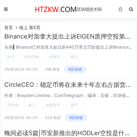
首页
链上 第5页
Binance对加拿大提出上诉EIGEN质押空投第二阶段现已开放
头条▌Binance已对加拿大处以的440万美元罚款提出上诉Binance已对加拿大金融交易和报告分析中心（FINTRAC）处以的440万美元罚款提出上诉。该罚款因未遵守反洗钱（AML）和反恐融资（CFT）法规而开出。Binance在上诉中...
合约
比特币的
比特币
链上
2年前
(2024-06-21)
296 阅读
#区块链
CircleCEO：稳定币将在未来十年左右占据货币的10%
作者：Brayden Lindrea，CoinTelegraph；编译：五铢，区块链网络稳定币发行商 Circle 首席执行官 Jeremy Allaire 表示，在未来十年或更长时间内，稳定币可能占“全球经济货币”的 10%。这可以说是一...
币市场
链上
加密货币
货币
2年前
(2024-06-21)
334 阅读
#区块链
晚间必读5篇|币安新推出的HODLer空投是什么？