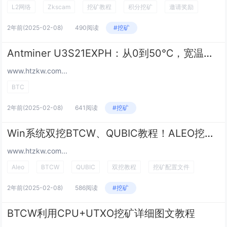
L2网络
Zkscam
挖矿教程
积分挖矿
邀请奖励
2年前
(2025-02-08)
490阅读
#挖矿
Antminer U3S21EXPH：从0到50℃，宽温适应的挖掘利器
www.htzkw.com...
BTC
2年前
(2025-02-08)
641阅读
#挖矿
Win系统双挖BTCW、QUBIC教程！ALEO挖矿配置文件和运行方法
www.htzkw.com...
Aleo
BTCW
QUBIC
双挖教程
挖矿配置文件
2年前
(2025-02-08)
586阅读
#挖矿
BTCW利用CPU+UTXO挖矿详细图文教程