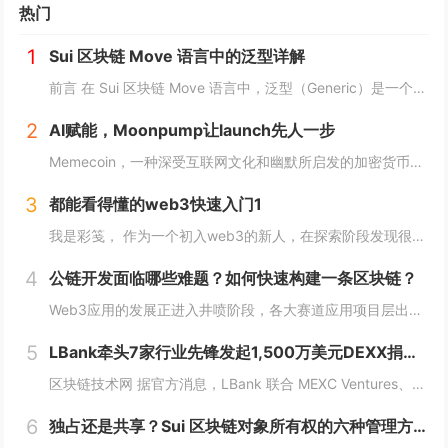
热门
1
Sui 区块链 Move 语言中的泛型详解
前言 在 Sui 区块链 Move 语言中，泛型（Generic）是一个强大的工具，它允许开发者在编写代码时进行类型或属性的抽象替代。这种抽象极大地提高了代码的灵活性，减少了重复逻辑，并提升了代码的可扩展性。本文将深入探讨 Move 中的...
2
AI赋能，Moonpump让launch先人一步
Memecoin，一种深受互联网文化和幽默所启发的加密货币，近段时间在加密市场中掀起了"meme热“。 只需在社交网络上稍微浏览，就会发现各种meme（迷因），让整个页面变得活泼有趣。这些迷因通过嘲讽和揶揄的方式，轻松地对一些严肃话题进行调...
3
都能看得懂的web3快速入门1
我是彩笺， 作为一个初入web3的新人，在探索阶段发现很多概念、工具都需要花费一定的时间和精力，才能了解到其在web3中所代表的含义。 概念上；像是去中心化、区块链、智能合约... 工具上：钱包、私钥、跨链桥... 在看到web3相...
4
公链开发面临哪些难题？如何快速构建一条区块链？
Web3应用的发展正进入井喷阶段，各大赛道应用项目层出不穷，同时公链赛道也在稳步增长，据Coingecko数据显示，目前收录的L1和L2项目已经超过7000个，这里面不仅有做基础设施的L1，还有许多专注于业务的应用链。公链的发展已不局限于基...
5
LBank牵头7家行业先锋发起1,500万美元DEXX捐赠计划
区块链技术网 据官方消息，LBank 联合 MEXC Ventures、HashKey Capital、SevenX Ventures、Mask Network 等共同发起了对 DEXX 的 1,500 万美元捐赠计划，该计划将为...
6
独占还是共享？Sui 区块链对象所有权的六种管理方式全解析