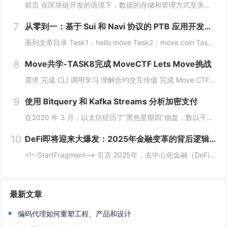
前言 在区块链开发的语境下，数据的存储和管理方式至关重要。而 Move 语言作为一种专为区块链设计的编程语言，以其灵活的语法和强大的能力系统，成为 Sui 区块链的核心语言。本文将围绕 Move 语言中的结构体展开，解析其在 Sui 区块...
7
从零到一：基于 Sui 和 Navi 协议的 PTB 应用开发教程
系列文章目录 Task1：hello move Task2：move coin Task3：move nft Task4：move game Task5：move swap Task6：sdk ptb 更多精彩内容，敬请期待！️...
8
Move共学-TASK8完成 MoveCTF Lets Move挑战
需求 完成 CLI 调用学习 理解合约交互传值 完成 Move CTF Lets Move 一、任务指南 合约部署地址: 0x097a3833b6b5c62ca6ad10f0509dffdadff7ce31e1...
9
使用 Bitquery 和 Kafka Streams 分析加密支付
在2020 年 3 月，以太坊经历了“黑色星期四”崩盘，数以千计的 DeFi（去中心化金融）清算被同时触发，导致网络费用从 20 gwei 飙升至 200 gwei 以上。那些能够监控并对内存池数据做出反应的人幸存下来，而那些无法做到的人则...
10
DeFi即将迎来大爆发：2025年金融变革的背后逻辑与机会
<!--StartFragment--> 引言 2025年，去中心化金融（DeFi）可能迎来一个重要的爆发时期。根据近期的新闻热点，多个因素正在推动这一趋势的到来。首先，美国政府计划建立比特币战略储备，并配合发行ETF等债务...
最新文章
编码代理如何重塑工程、产品和设计