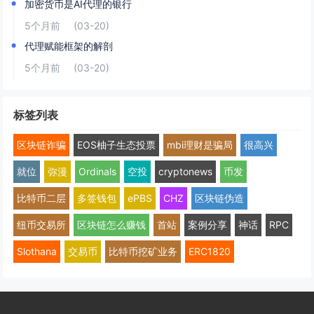
加密货币是AI代理的银行
5个月前
(03-20)
代理赋能框架的解剖
5个月前
(03-20)
标签列表
区块链诈骗
EOS柚子生态投票
mbi理财是骗局
很高兴
就位
弥漫
Ordinals
空投
cryptonews
币发
比特币二层
多签钱包
ePBS
CHZ
区块链伪造
纽币交易所
区块链怎么赚钱
首站
案例分享
神话
RPC
Slothana
交易币
比特币挖矿业务
ERC1820