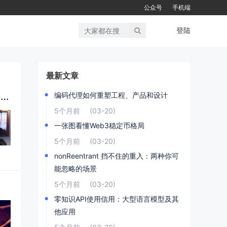
公众号
手机端
登陆
最新文章
微软在 Windows 11 上强推 exe 软件弹窗，只为让 Chrome 用户尝试 Bing ？！
编码代理如何重塑工程、产品和设计
5个月前
(03-20)
一张图看懂Web3稳定币格局
5个月前
(03-20)
nonReentrant 挡不住的重入：两种你可
能忽略的场景
5个月前
(03-20)
零知识API使用信用：大型语言模型及其
他应用