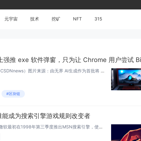
元宇宙
技术
挖矿
NFT
315
整理 | 屠敏出品 | CSDN（ID：CSDNnews）图片来源：由无界 AI生成作为首批将 OpenAI 大模型融入进业务线的企业，微软在今年 2 月率先推出了改版后的 Bing 搜索引擎以及 Edge 浏览器，正是基于此，当时的微软市...
#区块链
福？谁能成为搜索引擎游戏规则改变者
微软的野心 微软Bing的前身是微软最初在1998年第三季度推出MSN搜索引擎，使用的是Inktomi的搜索结果，它由搜索引擎、索引和网络爬虫组成。...