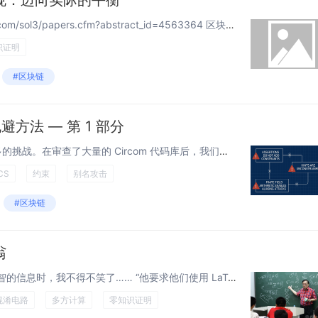
规：迈向实际的平衡
翻译自：https://papers.ssrn.com/sol3/papers.cfm?abstract_id=4563364 区块链&Web3技术交流：https://t.me/+PGwDonY3f2o3NDg1 &l...
识证明
#区块链
避方法 — 第 1 部分
使用 Circom 编程会遇到相当多的挑战。在审查了大量的 Circom 代码库后，我们发现了一些经常出现的反模式。 在本系列中，我们将全面概述这些问题，以帮助你避免最常见的陷阱。 当然，这不会是所有可能错误的完整列表（Circom...
CS
约束
别名攻击
#区块链
翁
姚期智 当我读到更多关于姚期智的信息时，我不得不笑了…… “他要求他们使用 LaTeX 编写练习，这是一种专门为撰写论文而设计的软件包。” 我之所以笑，是因为我自己的学生目前也在用 LaTeX 撰写他们的密码学课程作业。...
混淆电路
多方计算
零知识证明