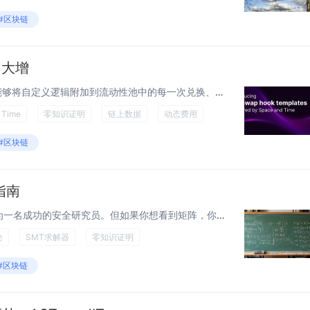
#区块链
威力大增
Uniswap v4 hooks 让开发者能够将自定义逻辑附加到流动性池中的每一次兑换、铸造和销毁操作中。它们是 DeFi 历史上 AMM 设计空间最重要的扩展之一。但 Hooks 始终有一个硬性上限。它们的逻辑仅限于执行时可用的数据：...
 Time
零知识证明
链上数据
动态费用
#区块链
指南
你不需要懂得很多数学也能成为一名成功的安全研究员。但如果你想看到矩阵，你需要变得精通数学。 关于数学是被发现的还是被发明的，一直存在着古老的哲学辩论。小时候，我两者都不想做。数学感觉很抽象，与现实脱节，像是一套需要记住的任意规则。很长...
论
SMT求解器
零知识证明
#区块链