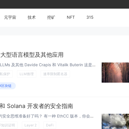
元宇宙
技术
挖矿
NFT
315
：大型语言模型及其他应用
markdown ZK API 使用积分：LLMs 及其他 Davide Crapis 和 Vitalik Buterin 这是 v2 版——与 v1 版 相比，它将客户端的退款票据列表替换为服务器签名的同态退款运行总额，因此用户不再...
私保护
LLM推理
速率限制匿名器
#区块链
M 和 Solana 开发者的安全指南
你的协议即将参加 EthCC。你的安全思维准备好了吗？ 有一种 EthCC 版本，你会带着晒黑的皮肤、一个帆布包，以及一种模糊的感觉，觉得某个你没在场的房间里发生了重要的事情。还有另一种版本，你会带着三个已验证的架构决策、两个被推翻的假设...
零知识证明
Layer 2
DeFi