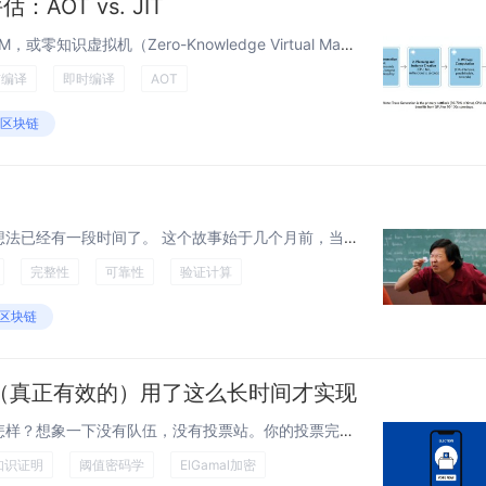
AOT vs. JIT
1 介绍 1.1 zkVM 简要介绍 zkVM，或零知识虚拟机（Zero-Knowledge Virtual Machine），是一种专门的虚拟机，旨在以一种方式执行程序，该方式使用零知识证明（ZKPs）生成可验证的计算证明。它通常在...
前编译
即时编译
AOT
#区块链
我一直在尝试启动这个系列的想法已经有一段时间了。 这个故事始于几个月前，当时我在一次会议上与一位同事交谈。在某个时候，我们开始讨论零知识证明（ZK 证明），特别是从哪里学习它们。 提到了一些不错的材料：例如，Rareskills 的零知...
完整性
可靠性
验证计算
#区块链
（真正有效的）用了这么长时间才实现
如果能自信地通过手机投票会怎样？想象一下没有队伍，没有投票站。你的投票完全安全，你的选择绝对保密。没有计票员，因为即使是政府也不允许看到你投了谁。然而，任何地方的任何人都可以独立验证选举结果的合法性，精确到最后一张选票。 对投票系统和...
知识证明
阈值密码学
ElGamal加密