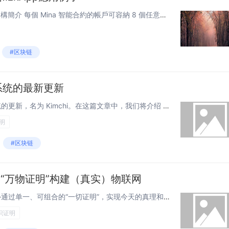
<!--StartFragment--> Mina 架構簡介 每個 Mina 智能合約的帳戶可容納 8 個任意字段的元素。每個字段的大小大約為 32 個bytes。這看起來可能不多，但考慮到在底層，以太坊使用了類似的機制，其...
#区块链
证明系统的最新更新
我们最近发布了 Mina 证明系统的更新，名为 Kimchi。在这篇文章中，我们将介绍 Kimchi 是什么以及它的不同之处。 简介 作者：David Wong，o1Labs 加密工程师，Mina 协议贡献者 我们最近发...
明
#区块链
用“万物证明”构建（真实）物联网
探索 Mina 的突破性区块链——通过单一、可组合的“一切证明”，实现今天的真理和明天的无限可扩展性。 作者：埃文·夏皮罗和库尔特·赫梅克 Mina 的设计有所不同。 随着 2021 年首次发布主网，Mina 实...
识证明