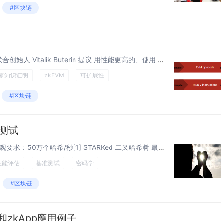
#区块链
在 4 月 20 日星期日，以太坊联合创始人 Vitalik Buterin 提议 用性能更高的、使用 RISC-V 指令集的执行环境来替代以太坊虚拟机（EVM）。 在这篇文章中，我将解释该提案对以太坊开发路线图和价值主张的影响。 附：...
零知识证明
zkEVM
可扩展性
#区块链
准测试
用例 基于哈希的签名的聚合 乐观要求：50万个哈希/秒[1] STARKed 二叉哈希树 最坏情况要求：10万个哈希/秒[2] 要求 后量子友好 可证明的可靠性...
性能评估
基准测试
密码学
#区块链
和zkApp應用例子