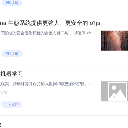
#区块链
為 Mina 生態系統提供更強大、更安全的 o1js
在 o1js v2.0 中，新的版本引入了關鍵的安全優化和新的開發人員工具， 以確保 zkApps 不僅更加強大，而且能更靈活地建立下一代加密應用程式。 幾星期之前，在完成廣泛的外部審計後，Mina官方發布了 o1js v2.0 — 是...
#区块链
识机器学习
zkML 将去中心化人工智能变成现实，验证计算并保持输入数据和模型的私密性。了解有关 Mina 即将推出的 ZKML 库的更多信息。 介绍 随着人工智能的不断发展，为数据驱动的决策提供强大的工具，它在与区块链的去中...
识证明
#区块链
R