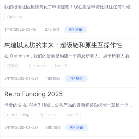
我们根据社区反馈简化了申请流程！现在提交申请比以往任何时候都更简单。 工作原理: 提交（第 0 周）: 提交一份包含关键细节的简单申请，确保申请内容完整并符合第 7 季的优先事项。 初步审查（第 1 周）: GrantNerd...
Optimism
1年前
(2025-02-16)
278 阅读
#区块链
构建以太坊的未来：超级链和原生互操作性
在 Optimism，我们的使命是构建一个惠及所有人、属于所有人的互联网。我们致力于扩展以太坊，赋能全球开发者和用户。我们的核心愿景是超级链 —— 一个互联链网络，让用户和开发者能像使用 Web2 应用一样无缝交互。我们的目标是让以太坊成...
超级链
Optimism
Layer2
2年前
(2025-01-28)
469 阅读
#区块链
Retro Funding 2025
译者的话 在 Web3 领域，公共产品的资助和奖励机制一直是一个备受关注的话题。Optimism Collective 的这篇文章详细阐述了他们在 2025 年改进和发展 Retroactive Public Goods Funding（...
retro funding
Optimism
Layer2
2年前
(2025-01-28)
380 阅读
#区块链