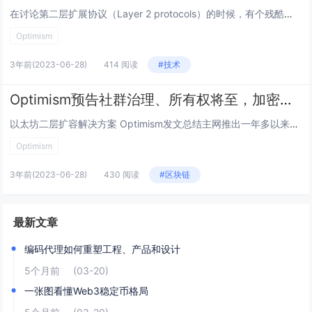
在讨论第二层扩展协议（Layer 2 protocols）的时候，有个残酷的事实往往没有实现：每个主要的Layer 2 项目都需要一个的可信方负责执行协议升级。目前，这几乎是所有Layer 2 的主要中心化问题，包括我们。如果升级密钥（U...
Optimism
3年前
(2023-06-28)
414 阅读
#技术
Optimism预告社群治理、所有权将至，加密社群整理空投策略
以太坊二层扩容解决方案 Optimism发文总结主网推出一年多以来的表现，并预告很快将进入「由社群驱动治理、所有权」的下个篇章 (普遍被视为即将发币)。本文中也整理了加密社群汇整的 Optimism 空投攻略。 Optimism 新篇...
Optimism
3年前
(2023-06-28)
430 阅读
#区块链
最新文章
编码代理如何重塑工程、产品和设计
5个月前
(03-20)
一张图看懂Web3稳定币格局