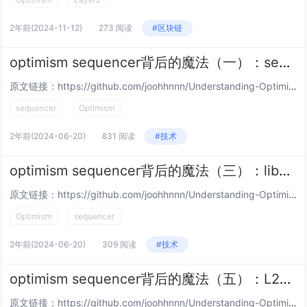
2年前
(2024-11-12)
273 阅读
#区块链
optimism sequencer背后的魔法（一）：sequencer究竟是如何在l2上构建区块的
原文链接：https://github.com/joohhnnn/Understanding-Optimism-Codebase-CN/blob/main/sequencer/00-how-sequencer-generates-L2-bl...
sequencer
Optimism
2年前
(2024-06-20)
831 阅读
#技术
optimism sequencer背后的魔法（三）：libp2p在op-stack中的使用
原文链接：https://github.com/joohhnnn/Understanding-Optimism-Codebase-CN/blob/main/sequencer/02-how-optimism-use-libp2p.md 作者...
Optimism
sequencer
2年前
(2024-06-20)
309 阅读
#技术
optimism sequencer背后的魔法（五）：L2派生（derivation）原理
原文链接：https://github.com/joohhnnn/Understanding-Optimism-Codebase-CN/blob/main/sequencer/04-how-derivation-works.md 作者：jo...