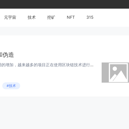
元宇宙
技术
挖矿
NFT
315
和伪造
随着数据泄露，欺诈和身份盗用的增加，越来越多的项目正在使用区块链技术进行文件和身份验证。数字文件很容易被篡改，正如Craig Wright最近在他与Kleiman庄园的法庭斗争中所展示的那样。 现在，许多项目使用分布式分类帐作为重要...
#技术