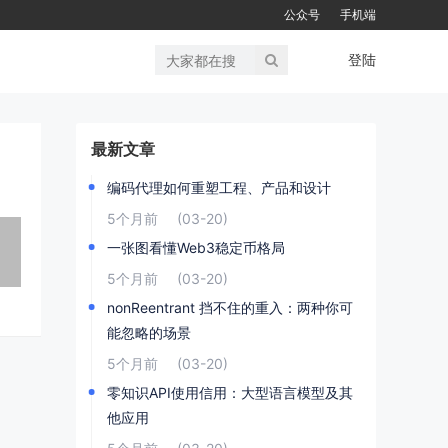
公众号
手机端
登陆
最新文章
编码代理如何重塑工程、产品和设计
5个月前
(03-20)
一张图看懂Web3稳定币格局
5个月前
(03-20)
nonReentrant 挡不住的重入：两种你可
能忽略的场景
5个月前
(03-20)
零知识API使用信用：大型语言模型及其
他应用