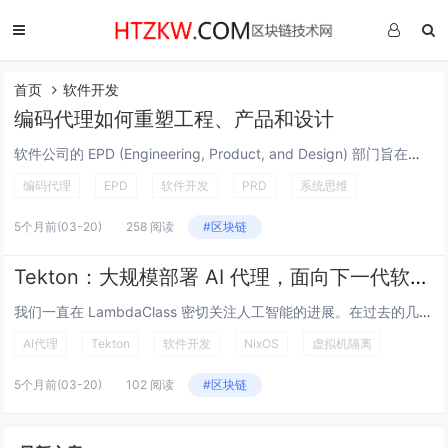
首页
软件开发
编码代理如何重塑工程、产品和设计
软件公司的 EPD (Engineering, Product, and Design) 部门旨在创建优质软件。尽管存在不同的角色，但最终目标是开发出能解决业务问题并可供用户使用的功能性软件。归根结底，这只是一堆代码。认识到 EPD 作...
编码代理
EPD
软件开发
PRD
系统思维
5个月前
(03-20)
258 阅读
#区块链
Tekton：大规模部署 AI 代理，面向下一代软件开发
我们一直在 LambdaClass 密切关注人工智能的进展。在过去的几个月里，编码代理的质量飞跃令人印象深刻，这要求我们对软件开发方式进行根本性的重新思考。开发人员越来越倾向于使用像 Claude code、Codex 或 Kimi 这样的...
AI代理
Tekton
软件开发
NixOS
虚拟机隔离
5个月前
(03-20)
102 阅读
#区块链