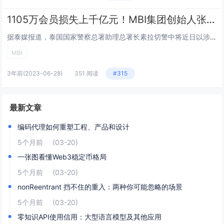
1105万会员损失上千亿元！MBI集团创始人张誉发于今日移交中国受审
据泰媒报道，泰国国家警察总署助理总署长素拉切警中将近日以涉嫌洗黑钱罪名，逮捕了MBI集团创始人张誉发（或称“小张”）。 据悉，52岁的马来西亚人张誉发在靠近泰马边境的宋卡...
MBI
3年前
(2023-06-28)
351 阅读
#315
最新文章
编码代理如何重塑工程、产品和设计
5个月前
(03-20)
一张图看懂Web3稳定币格局
5个月前
(03-20)
nonReentrant 挡不住的重入：两种你可能忽略的场景
5个月前
(03-20)
零知识API使用信用：大型语言模型及其他应用