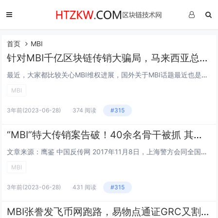
首页
MBI
针对MBI千亿区块链传销大骗局，马来西亚总理“马哈蒂尔”做了回应！
最近，大家都比较关心MBI维权进展，国外关于MBI话题最近也是越来越多，尤其是近几次的维权效应，再一次把MBI推上高潮。 在11月5号反金融诈骗恐怖主义融资峰会上，就MBI投资公司诈骗事件，马来西亚总理“马...
MBI
3年前
(2023-06-28)
374 阅读
#315
“MBI”特大传销案告破！40余名骨干被抓 其中13人已获刑
文章来源：鹰鉴 中国反传网 2017年11月8日，上海警方会同全国多地警方对“MBI”特大传销犯罪团伙开展集中打击行动，共抓获40余名骨干人员。11月15日，鹰鉴从中国裁判文书网了解到，截止目前，其中13名...
MBI
3年前
(2023-06-28)
431 阅读
#315
MBI张誊发飞币网跑路，易物点通证GRC又割一波