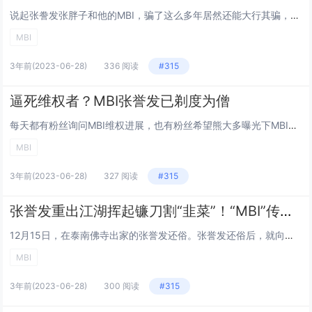
说起张誊发张胖子和他的MBI，骗了这么多年居然还能大行其骗，相信他的人还能有那么多，不知道这些人是怎么想的，上个月出现了去中国驻马来西亚使馆门口下跪维权的事，丢人都丢到国外去了。 对此大使馆发出如下声明：17日，有百名左右...
MBI
3年前
(2023-06-28)
336 阅读
#315
逼死维权者？MBI张誉发已剃度为僧
每天都有粉丝询问MBI维权进展，也有粉丝希望熊大多曝光下MBI骗局，让一些还蒙在鼓里的投资者醒悟过来。其实，看到这么多的投资者被骗，确实让人心痛，早就被公安、工商等部门定性为传销，为何还有那么多人上当受骗？...
MBI
3年前
(2023-06-28)
327 阅读
#315
张誉发重出江湖挥起镰刀割“韭菜”！“MBI”传销台州女骨干获刑
12月15日，在泰南佛寺出家的张誉发还俗。张誉发还俗后，就向粉丝作出宣布的短视频。头发还未留长的张誉发在短视频的开头说，“在过去的2年，他知道“家人”都过得非常辛苦，因此在这送旧迎新的时刻，带着很激动的心情宣布一个重大事项。”...
MBI
3年前
(2023-06-28)
300 阅读
#315