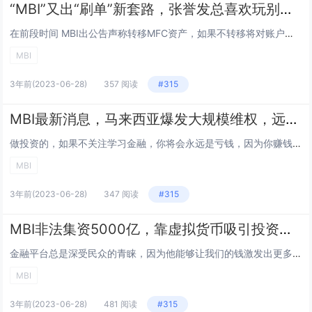
“MBI”又出“刷单”新套路，张誉发总喜欢玩别人剩下的
在前段时间 MBI出公告声称转移MFC资产，如果不转移将对账户资产清零，其实这就是 MBI的圈套。 MBI从17年搞这搞那，试问入金的投资者有多少拿到钱的。几乎全都打了水漂，但是人家 张誉发还把投资者当作家人，继续忽悠继续骗。...
MBI
3年前
(2023-06-28)
357 阅读
#315
MBI最新消息，马来西亚爆发大规模维权，远离传销！
做投资的，如果不关注学习金融，你将会永远是亏钱，因为你赚钱的速度很难赶上资本运作的速度。大家好我是大春，对各种金融投资项目从事多年，希望我的分享能对你投资起到帮助。 据外媒报道， MBI集团总裁 张誉发，日前在泰...
MBI
3年前
(2023-06-28)
347 阅读
#315
MBI非法集资5000亿，靠虚拟货币吸引投资者，至今未找到创始人
金融平台总是深受民众的青睐，因为他能够让我们的钱激发出更多的活力，创造出更多的价值。但是并不是所有的金融平台都是正规的，有一些金融平台它本身就是不法分子获取利益的途径，现如今又有一大金融平台倒下了，这就是 MBI，他们非法集资5...
MBI
3年前
(2023-06-28)
481 阅读
#315