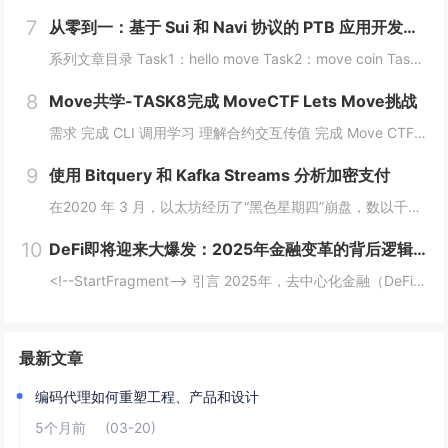
7
从零到一：基于 Sui 和 Navi 协议的 PTB 应用开发教程
系列文章目录 Task1：hello move Task2：move coin Task3：move nft Task4：move game Task5：move swap Task6：sdk ptb 更多精彩内容，敬请期待！️...
8
Move共学-TASK8完成 MoveCTF Lets Move挑战
需求 完成 CLI 调用学习 理解合约交互传值 完成 Move CTF Lets Move 一、任务指南 合约部署地址: 0x097a3833b6b5c62ca6ad10f0509dffdadff7ce31e1...
9
使用 Bitquery 和 Kafka Streams 分析加密支付
在2020 年 3 月，以太坊经历了“黑色星期四”崩盘，数以千计的 DeFi（去中心化金融）清算被同时触发，导致网络费用从 20 gwei 飙升至 200 gwei 以上。那些能够监控并对内存池数据做出反应的人幸存下来，而那些无法做到的人则...
10
DeFi即将迎来大爆发：2025年金融变革的背后逻辑与机会
<!--StartFragment--> 引言 2025年，去中心化金融（DeFi）可能迎来一个重要的爆发时期。根据近期的新闻热点，多个因素正在推动这一趋势的到来。首先，美国政府计划建立比特币战略储备，并配合发行ETF等债务...
最新文章
编码代理如何重塑工程、产品和设计
5个月前
(03-20)