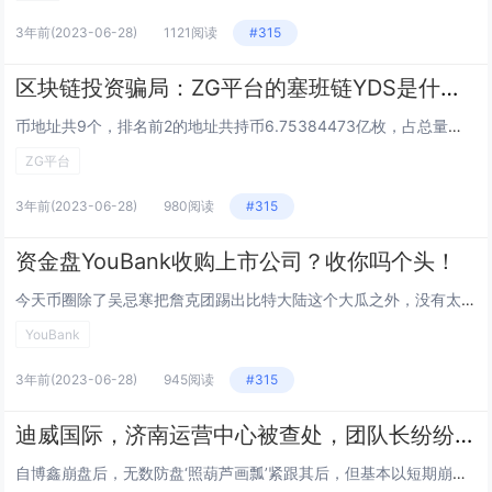
3年前
(2023-06-28)
1121阅读
#315
区块链投资骗局：ZG平台的塞班链YDS是什么鬼，和诺基亚有关系？NO
币地址共9个，排名前2的地址共持币6.75384473亿枚，占总量的99.3%。说好的流通1.36亿枚呢？而...
ZG平台
3年前
(2023-06-28)
980阅读
#315
资金盘YouBank收购上市公司？收你吗个头！
今天币圈除了吴忌寒把詹克团踢出比特大陆这个大瓜之外，没有太多的新鲜事儿，所以良心哥接上昨天的预告，来聊聊youban...
YouBank
3年前
(2023-06-28)
945阅读
#315
迪威国际，济南运营中心被查处，团队长纷纷逃窜
自博鑫崩盘后，无数防盘‘照葫芦画瓢’紧跟其后，但基本以短期崩盘告终，博鑫的崛起从天时地利人和都具有绝大的优势...