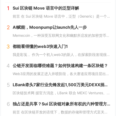
1
Sui 区块链 Move 语言中的泛型详解
前言 在 Sui 区块链 Move 语言中，泛型（Generic）是一个强大的工具，它允许开发者在编写代码时进行类型或属性的抽象替代。这种抽象极大地提高了代码的灵活性，减少了重复逻辑，并提升了代码的可扩展性。本文将深入探讨 Move 中的...
2
AI赋能，Moonpump让launch先人一步
Memecoin，一种深受互联网文化和幽默所启发的加密货币，近段时间在加密市场中掀起了"meme热“。 只需在社交网络上稍微浏览，就会发现各种meme（迷因），让整个页面变得活泼有趣。这些迷因通过嘲讽和揶揄的方式，轻松地对一些严肃话题进行调...
3
都能看得懂的web3快速入门1
我是彩笺， 作为一个初入web3的新人，在探索阶段发现很多概念、工具都需要花费一定的时间和精力，才能了解到其在web3中所代表的含义。 概念上；像是去中心化、区块链、智能合约... 工具上：钱包、私钥、跨链桥... 在看到web3相...
4
公链开发面临哪些难题？如何快速构建一条区块链？
Web3应用的发展正进入井喷阶段，各大赛道应用项目层出不穷，同时公链赛道也在稳步增长，据Coingecko数据显示，目前收录的L1和L2项目已经超过7000个，这里面不仅有做基础设施的L1，还有许多专注于业务的应用链。公链的发展已不局限于基...
5
LBank牵头7家行业先锋发起1,500万美元DEXX捐赠计划
区块链技术网 据官方消息，LBank 联合 MEXC Ventures、HashKey Capital、SevenX Ventures、Mask Network 等共同发起了对 DEXX 的 1,500 万美元捐赠计划，该计划将为...
6
独占还是共享？Sui 区块链对象所有权的六种管理方式全解析
前言 在区块链开发的语境下，数据的存储和管理方式至关重要。而 Move 语言作为一种专为区块链设计的编程语言，以其灵活的语法和强大的能力系统，成为 Sui 区块链的核心语言。本文将围绕 Move 语言中的结构体展开，解析其在 Sui 区块...