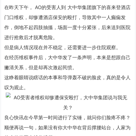
在昨天下午，
AO
的受害人到
大中华集团
旗下的喜来登酒店
门口维权，却惨遭酒店保安的殴打，导致其中一人癫痫发
作，倒地不起四肢抽搐，场面一度十分紧张，后来送到医院
进行抢救后才脱离危险。
但是病人情况现在并不稳定，还需要进一步住院观察。
在经历维权事件后，大中华发了一条声明，本来是想跟自己
撇清关系，但是却再次激起民愤。
这睁着眼睛说瞎话的本事和导弹轰不破的脸皮，真的是令人
叹为观止。
良心快讯在今早第一时间进行了实锤，就问你们脸疼不疼？
顺便再说一句，如果没有你大中华在背后撑腰站台，人家为