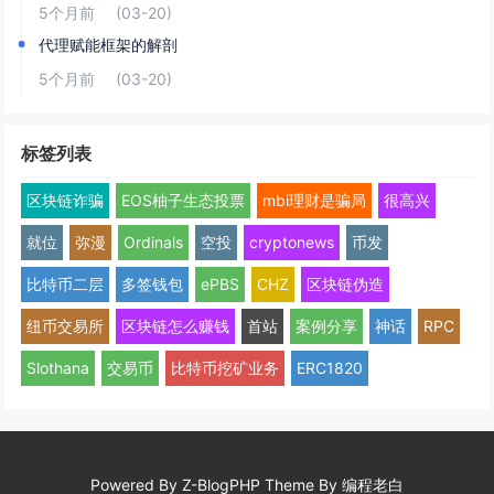
5个月前
(03-20)
代理赋能框架的解剖
5个月前
(03-20)
标签列表
区块链诈骗
EOS柚子生态投票
mbi理财是骗局
很高兴
就位
弥漫
Ordinals
空投
cryptonews
币发
比特币二层
多签钱包
ePBS
CHZ
区块链伪造
纽币交易所
区块链怎么赚钱
首站
案例分享
神话
RPC
Slothana
交易币
比特币挖矿业务
ERC1820
Powered By
Z-BlogPHP
Theme By
编程老白