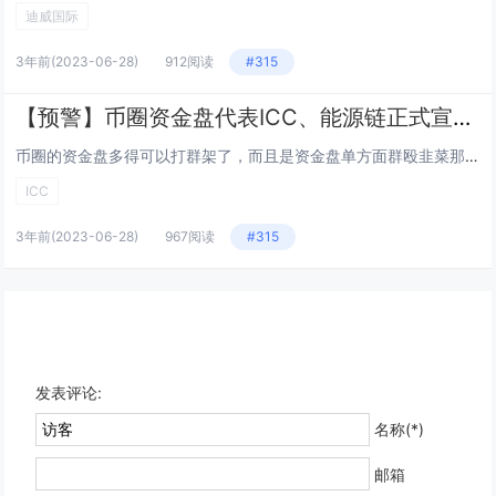
迪威国际
3年前
(2023-06-28)
912阅读
#315
【预警】币圈资金盘代表ICC、能源链正式宣告跑路，操盘手锒铛入狱之后贼心不死还要来圈钱！！！
币圈的资金盘多得可以打群架了，而且是资金盘单方面群殴韭菜那种。 自上半年3月份钱包类项目跑路潮，下...
ICC
3年前
(2023-06-28)
967阅读
#315
发表评论:
名称(*)
邮箱