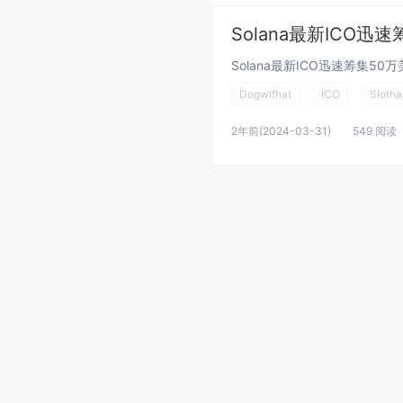
Dogwifhat
ICO
Sloth
2年前
(2024-03-31)
549 阅读