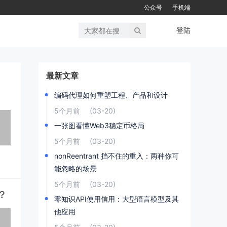
公众号
手机端
登陆
最新文章
编码代理如何重塑工程、产品和设计
5个月前
(03-20)
一张图看懂Web3稳定币格局
5个月前
(03-20)
nonReentrant 挡不住的重入：两种你可
能忽略的场景
5个月前
(03-20)
？
零知识API使用信用：大型语言模型及其
他应用