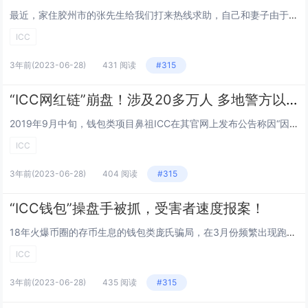
最近，家住胶州市的张先生给我们打来热线求助，自己和妻子由于投资了一种，特殊的理财货币，被“骗”了60多万，这是怎么一回事呢？ 张先生说，今年初，他和妻子刷朋友圈时偶然看到了有人正在做...
ICC
3年前
(2023-06-28)
431 阅读
#315
“ICC网红链”崩盘！涉及20多万人 多地警方以诈骗立案
2019年9月中旬，钱包类项目鼻祖ICC在其官网上发布公告称因“因平台受到市场及媒体攻击导致用户对其失去信心，该期间提币系统超荷，因此暂停充提币和分红操作进行系统维修”，不过维修时间并未明确。 而在这之前，...
ICC
3年前
(2023-06-28)
404 阅读
#315
“ICC钱包”操盘手被抓，受害者速度报案！
18年火爆币圈的存币生息的钱包类庞氏骗局，在3月份频繁出现跑路潮，火爆一时的钱包类项目也走向了没落。钱包类的模式和分红盘一样，持币生息。持币生息的盘子就是骗局。不管它如何包装都是骗人的幌子。 “ICC钱包”在9月的时候就称遭到个别媒体恶意...
ICC
3年前
(2023-06-28)
435 阅读
#315