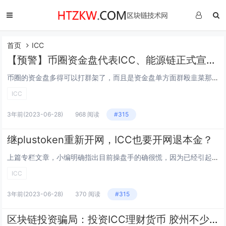
首页
ICC
【预警】币圈资金盘代表ICC、能源链正式宣告跑路，操盘手锒铛入狱之后贼心不死还要来圈钱！！！
币圈的资金盘多得可以打群架了，而且是资金盘单方面群殴韭菜那种。 自上半年3月份钱包类项目跑路潮，下半年8月份宠物类资金盘也开始陆续出现跑路，紧跟钱包类项目跑路的步伐，争先恐后的宣布崩盘。 区块链这么高...
ICC
3年前
(2023-06-28)
968 阅读
#315
继plustoken重新开网，ICC也要开网退本金？
上篇专栏文章，小编明确指出目前操盘手的确很慌，因为已经引起gong an部门的注意，并且个别地区已立案侦查，从ICC本次发出的公告，意图明显，俩个字维稳，同样的手法和plustoken类似，种种细节说明ICC和plustoken有着千丝万缕...
ICC
3年前
(2023-06-28)
370 阅读
#315
区块链投资骗局：投资ICC理财货币 胶州不少市民被隔了韭菜