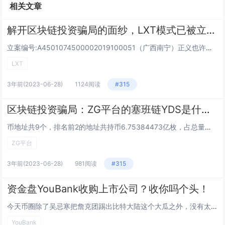
相关文章
解开区块链投资骗局的面纱，LXT模式已被立案调查
立案编号:A4501074500002019100051（广西南宁） ​​正义也许会迟到,但绝...
LXT
3年前
(2023-06-28)
1124阅读
#315
区块链投资骗局：ZG平台的塞班链YDS是什么鬼，和诺基亚有关系？NO
币地址共9个，排名前2的地址共持币6.75384473亿枚，占总量的99.3%。说好的流通1.36亿枚呢？而...
ZG平台
3年前
(2023-06-28)
981阅读
#315
资金盘YouBank收购上市公司？收你吗个头！
今天币圈除了吴忌寒把詹克团踢出比特大陆这个大瓜之外，没有太多的新鲜事儿，所以良心哥接上昨天的预告，来聊聊youban...
YouBank