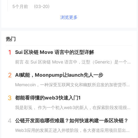
5个月前
(03-20)
浏览更多
热门
1
Sui 区块链 Move 语言中的泛型详解
前言 在 Sui 区块链 Move 语言中，泛型（Generic）是一个强大的工具，它允许开发者在编写代码时进行类型或属性的抽象替代。这种抽象极大地提高了代码的灵活性，减少了重复逻辑，并提升了代码的可扩展性。本文将深入探讨 Move 中的...
2
AI赋能，Moonpump让launch先人一步
Memecoin，一种深受互联网文化和幽默所启发的加密货币，近段时间在加密市场中掀起了"meme热“。 只需在社交网络上稍微浏览，就会发现各种meme（迷因），让整个页面变得活泼有趣。这些迷因通过嘲讽和揶揄的方式，轻松地对一些严肃话题进行调...
3
都能看得懂的web3快速入门1
我是彩笺， 作为一个初入web3的新人，在探索阶段发现很多概念、工具都需要花费一定的时间和精力，才能了解到其在web3中所代表的含义。 概念上；像是去中心化、区块链、智能合约... 工具上：钱包、私钥、跨链桥... 在看到web3相...
4
公链开发面临哪些难题？如何快速构建一条区块链？
Web3应用的发展正进入井喷阶段，各大赛道应用项目层出不穷，同时公链赛道也在稳步增长，据Coingecko数据显示，目前收录的L1和L2项目已经超过7000个，这里面不仅有做基础设施的L1，还有许多专注于业务的应用链。公链的发展已不局限于基...