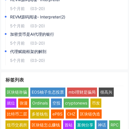
5个月前
(03-20)
REVM源码阅读- Interpreter(2)
5个月前
(03-20)
加密货币是AI代理的银行
5个月前
(03-20)
代理赋能框架的解剖
5个月前
(03-20)
标签列表
区块链诈骗
EOS柚子生态投票
mbi理财是骗局
很高兴
就位
弥漫
Ordinals
空投
cryptonews
币发
比特币二层
多签钱包
ePBS
CHZ
区块链伪造
纽币交易所
区块链怎么赚钱
首站
案例分享
神话
RPC