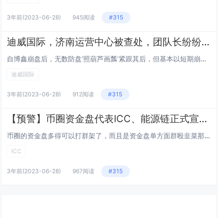
3年前
(2023-06-28)
945阅读
#315
迪威国际，济南运营中心被查处，团队长纷纷逃窜
自博鑫崩盘后，无数防盘‘照葫芦画瓢’紧跟其后，但基本以短期崩盘告终，博鑫的崛起从天时地利人和都具有绝大的优势...
迪威国际
3年前
(2023-06-28)
912阅读
#315
【预警】币圈资金盘代表ICC、能源链正式宣告跑路，操盘手锒铛入狱之后贼心不死还要来圈钱！！！
币圈的资金盘多得可以打群架了，而且是资金盘单方面群殴韭菜那种。 自上半年3月份钱包类项目跑路潮，下...
ICC
3年前
(2023-06-28)
967阅读
#315