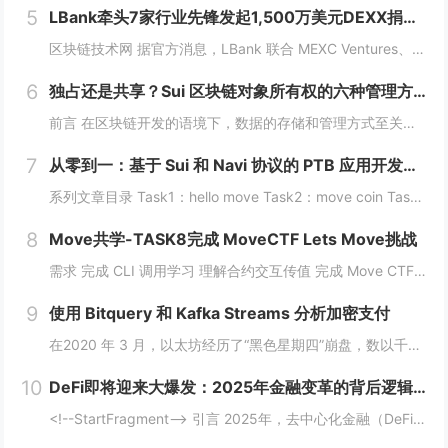
5
LBank牵头7家行业先锋发起1,500万美元DEXX捐赠计划
区块链技术网 据官方消息，LBank 联合 MEXC Ventures、HashKey Capital、SevenX Ventures、Mask Network 等共同发起了对 DEXX 的 1,500 万美元捐赠计划，该计划将为...
6
独占还是共享？Sui 区块链对象所有权的六种管理方式全解析
前言 在区块链开发的语境下，数据的存储和管理方式至关重要。而 Move 语言作为一种专为区块链设计的编程语言，以其灵活的语法和强大的能力系统，成为 Sui 区块链的核心语言。本文将围绕 Move 语言中的结构体展开，解析其在 Sui 区块...
7
从零到一：基于 Sui 和 Navi 协议的 PTB 应用开发教程
系列文章目录 Task1：hello move Task2：move coin Task3：move nft Task4：move game Task5：move swap Task6：sdk ptb 更多精彩内容，敬请期待！️...
8
Move共学-TASK8完成 MoveCTF Lets Move挑战
需求 完成 CLI 调用学习 理解合约交互传值 完成 Move CTF Lets Move 一、任务指南 合约部署地址: 0x097a3833b6b5c62ca6ad10f0509dffdadff7ce31e1...
9
使用 Bitquery 和 Kafka Streams 分析加密支付
在2020 年 3 月，以太坊经历了“黑色星期四”崩盘，数以千计的 DeFi（去中心化金融）清算被同时触发，导致网络费用从 20 gwei 飙升至 200 gwei 以上。那些能够监控并对内存池数据做出反应的人幸存下来，而那些无法做到的人则...
10
DeFi即将迎来大爆发：2025年金融变革的背后逻辑与机会
<!--StartFragment--> 引言 2025年，去中心化金融（DeFi）可能迎来一个重要的爆发时期。根据近期的新闻热点，多个因素正在推动这一趋势的到来。首先，美国政府计划建立比特币战略储备，并配合发行ETF等债务...