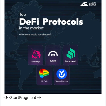
<!--StartFragment-->