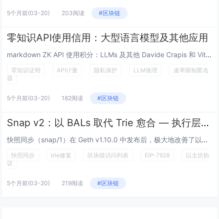
5个月前
(03-20)
203阅读
#区块链
零知识API使用信用：大型语言模型及其他应用
markdown ZK API 使用积分：LLMs 及其他 Davide Crapis 和 Vitalik Bute...
零知识证明
API计量
隐私保护
LLM推理
速率限制匿名
器
5个月前
(03-20)
182阅读
#区块链
Snap v2：以 BALs 取代 Trie 愈合 — 执行层研究
快照同步（snap/1）在 Geth v1.10.0 中发布后，极大地改善了以太坊节点的同步。但它有一个众所周知的阿喀琉...
快照同步
trie修复
区块级访问列表
EIP-7928
以太坊协
议
5个月前
(03-20)
219阅读
#区块链