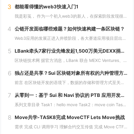
3
都能看得懂的web3快速入门1
我是彩笺， 作为一个初入web3的新人，在探索阶段发现很多概念、工具都需要花费一定的时间和精力，才能了解到其在web3中所代表的含义。 概念上；像是去中心化、区块链、智能合约... 工具上：钱包、私钥、跨链桥... 在看到web3相...
4
公链开发面临哪些难题？如何快速构建一条区块链？
Web3应用的发展正进入井喷阶段，各大赛道应用项目层出不穷，同时公链赛道也在稳步增长，据Coingecko数据显示，目前收录的L1和L2项目已经超过7000个，这里面不仅有做基础设施的L1，还有许多专注于业务的应用链。公链的发展已不局限于基...
5
LBank牵头7家行业先锋发起1,500万美元DEXX捐赠计划
区块链技术网 据官方消息，LBank 联合 MEXC Ventures、HashKey Capital、SevenX Ventures、Mask Network 等共同发起了对 DEXX 的 1,500 万美元捐赠计划，该计划将为...
6
独占还是共享？Sui 区块链对象所有权的六种管理方式全解析
前言 在区块链开发的语境下，数据的存储和管理方式至关重要。而 Move 语言作为一种专为区块链设计的编程语言，以其灵活的语法和强大的能力系统，成为 Sui 区块链的核心语言。本文将围绕 Move 语言中的结构体展开，解析其在 Sui 区块...
7
从零到一：基于 Sui 和 Navi 协议的 PTB 应用开发教程
系列文章目录 Task1：hello move Task2：move coin Task3：move nft Task4：move game Task5：move swap Task6：sdk ptb 更多精彩内容，敬请期待！️...
8
Move共学-TASK8完成 MoveCTF Lets Move挑战
需求 完成 CLI 调用学习 理解合约交互传值 完成 Move CTF Lets Move 一、任务指南 合约部署地址: 0x097a3833b6b5c62ca6ad10f0509dffdadff7ce31e1...