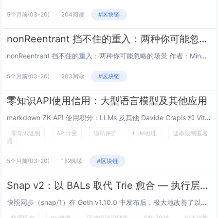
5个月前
(03-20)
204阅读
#区块链
nonReentrant 挡不住的重入：两种你可能忽略的场景
nonReentrant 挡不住的重入：两种你可能忽略的场景 作者：Mingyang Fan (@SymmaTe...
5个月前
(03-20)
203阅读
#区块链
零知识API使用信用：大型语言模型及其他应用
markdown ZK API 使用积分：LLMs 及其他 Davide Crapis 和 Vitalik Bute...
零知识证明
API计量
隐私保护
LLM推理
速率限制匿名
器
5个月前
(03-20)
182阅读
#区块链
Snap v2：以 BALs 取代 Trie 愈合 — 执行层研究
快照同步（snap/1）在 Geth v1.10.0 中发布后，极大地改善了以太坊节点的同步。但它有一个众所周知的阿喀琉...
快照同步
trie修复
区块级访问列表
EIP-7928
以太坊协