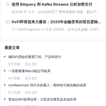
9
使用 Bitquery 和 Kafka Streams 分析加密支付
在2020 年 3 月，以太坊经历了“黑色星期四”崩盘，数以千计的 DeFi（去中心化金融）清算被同时触发，导致网络费用从 20 gwei 飙升至 200 gwei 以上。那些能够监控并对内存池数据做出反应的人幸存下来，而那些无法做到的人则...
10
DeFi即将迎来大爆发：2025年金融变革的背后逻辑与机会
<!--StartFragment--> 引言 2025年，去中心化金融（DeFi）可能迎来一个重要的爆发时期。根据近期的新闻热点，多个因素正在推动这一趋势的到来。首先，美国政府计划建立比特币战略储备，并配合发行ETF等债务...
最新文章
编码代理如何重塑工程、产品和设计
5个月前
(03-20)
一张图看懂Web3稳定币格局
5个月前
(03-20)
nonReentrant 挡不住的重入：两种你可能忽略的场景
5个月前
(03-20)
零知识API使用信用：大型语言模型及其他应用