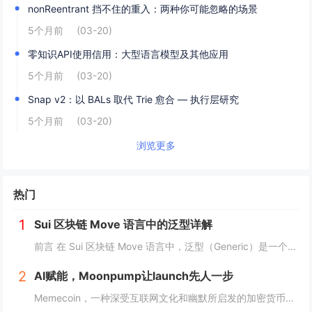
nonReentrant 挡不住的重入：两种你可能忽略的场景
5个月前
(03-20)
零知识API使用信用：大型语言模型及其他应用
5个月前
(03-20)
Snap v2：以 BALs 取代 Trie 愈合 — 执行层研究
5个月前
(03-20)
浏览更多
热门
1
Sui 区块链 Move 语言中的泛型详解
前言 在 Sui 区块链 Move 语言中，泛型（Generic）是一个强大的工具，它允许开发者在编写代码时进行类型或属性的抽象替代。这种抽象极大地提高了代码的灵活性，减少了重复逻辑，并提升了代码的可扩展性。本文将深入探讨 Move 中的...
2
AI赋能，Moonpump让launch先人一步
Memecoin，一种深受互联网文化和幽默所启发的加密货币，近段时间在加密市场中掀起了"meme热“。 只需在社交网络上稍微浏览，就会发现各种meme（迷因），让整个页面变得活泼有趣。这些迷因通过嘲讽和揶揄的方式，轻松地对一些严肃话题进行调...