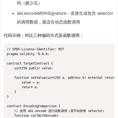
码（极少见）
abi.encodeWithSignature
：直接生成包含 selector
的调用数据，最适合动态函数调用
代码示例：对比三种编码方式及函数调用
：
// SPDX-License-Identifier: MIT

pragma solidity ^0.8.0;

contract TargetContract {

    uint256 public value;

    function setValue(uint256 a, address b) external returns 
        value = a;

        return a;

    }

}

contract EncodingComparison {

    // 使用 abi.encode 进行函数调用（需手动拼接 selector）

    function callWithEncode(
