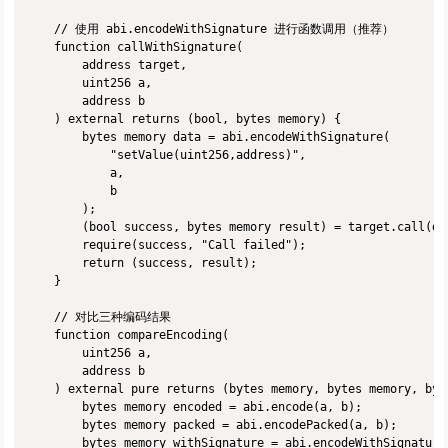
    // 使用 abi.encodeWithSignature 进行函数调用（推荐）

    function callWithSignature(

        address target,

        uint256 a,

        address b

    ) external returns (bool, bytes memory) {

        bytes memory data = abi.encodeWithSignature(

            "setValue(uint256,address)",

            a,

            b

        );

        (bool success, bytes memory result) = target.call(dat
        require(success, "Call failed");

        return (success, result);

    }

    // 对比三种编码结果

    function compareEncoding(

        uint256 a,

        address b

    ) external pure returns (bytes memory, bytes memory, byte
        bytes memory encoded = abi.encode(a, b);

        bytes memory packed = abi.encodePacked(a, b);

        bytes memory withSignature = abi.encodeWithSignature(