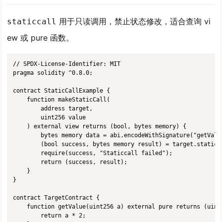
用于只读调用，禁止状态修改，适合查询 vi
staticcall
ew 或 pure 函数。
// SPDX-License-Identifier: MIT

pragma solidity ^0.8.0;

contract StaticCallExample {

    function makeStaticCall(

        address target,

        uint256 value

    ) external view returns (bool, bytes memory) {

        bytes memory data = abi.encodeWithSignature("getValu
        (bool success, bytes memory result) = target.staticca
        require(success, "Staticcall failed");

        return (success, result);

    }

}

contract TargetContract {

    function getValue(uint256 a) external pure returns (uint2
        return a * 2;
