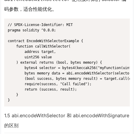
码参数，适合性能优化。
// SPDX-License-Identifier: MIT

pragma solidity ^0.8.0;

contract EncodeWithSelectorExample {

    function callWithSelector(

        address target,

        uint256 value

    ) external returns (bool, bytes memory) {

        bytes4 selector = bytes4(keccak256("myFunction(uint25
        bytes memory data = abi.encodeWithSelector(selector,
        (bool success, bytes memory result) = target.call(dat
        require(success, "Call failed");

        return (success, result);

    }

}
1.5 abi.encodeWithSelector 和 abi.encodeWithSignature
的区别