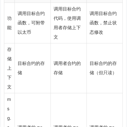
调用目标合约
调用目标合约
调用目标合约
功
代码，使用调
函数，可附带
函数，禁止状
能
用者存储上下
以太币
态修改
文
存
储
目标合约的存
调用者合约的
目标合约的存
上
储
存储
储（但只读）
下
文
m
s
g.