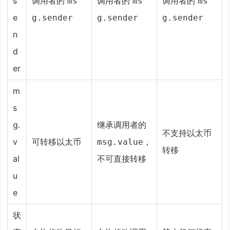
s
调用者的
调用者的
调用者的
ms
ms
ms
e
g.sender
g.sender
g.sender
n
d
er
m
s
g.
继承调用者的
不支持以太币
v
可转移以太币
，
msg.value
转移
al
不可直接转移
u
e
状