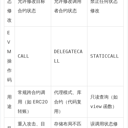
态
允许修改目标
允许修改调用
禁止任何状态
修
合约状态
者合约状态
修改
改
E
V
M
DELEGATECA
CALL
STATICCALL
操
LL
作
码
常规跨合约调
代理模式、库
用
只读查询（如
用（如 ERC20
合约（代码复
途
函数）
view
转账）
用）
重入攻击、目
存储布局不匹
误调用状态修