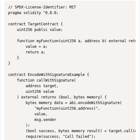
// SPDX-License-Identifier: MIT

pragma solidity ^0.8.0;

contract TargetContract {

    uint256 public value;

    function myFunction(uint256 a, address b) external return
        value = a;

        return a;

    }

}

contract EncodeWithSignatureExample {

    function callWithSignature(

        address target,

        uint256 value

    ) external returns (bool, bytes memory) {

        bytes memory data = abi.encodeWithSignature(

            "myFunction(uint256,address)",

            value,

            msg.sender

        );

        (bool success, bytes memory result) = target.call(dat
        require(success, "Call failed");
