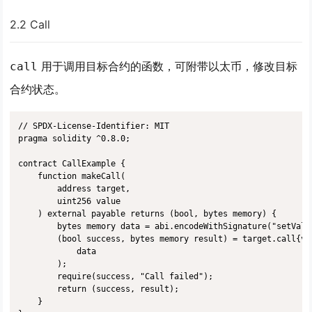
2.2 Call
用于调用目标合约的函数，可附带以太币，修改目标
call
合约状态。
// SPDX-License-Identifier: MIT

pragma solidity ^0.8.0;

contract CallExample {

    function makeCall(

        address target,

        uint256 value

    ) external payable returns (bool, bytes memory) {

        bytes memory data = abi.encodeWithSignature("setValu
        (bool success, bytes memory result) = target.call{val
            data

        );

        require(success, "Call failed");

        return (success, result);

    }
