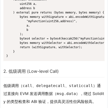
        uint256 a,

        address b

    ) external pure returns (bytes memory, bytes memory) {

        bytes memory withSignature = abi.encodeWithSignature(
            "myFunction(uint256,address)",

            a,

            b

        );

        bytes4 selector = bytes4(keccak256("myFunction(uint25
        bytes memory withSelector = abi.encodeWithSelector(se
        return (withSignature, withSelector);

    }

}
2. 低级调用 (Low-level Call)
低级调用（
、
、
）通
call
delegatecall
staticcall
过直接向 EVM 发送调用数据（
），绕过 Solidit
msg.data
y 的类型检查和 ABI 验证，提供高灵活性但风险较高。