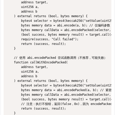
        address target,

        uint256 a,

        address b

    ) external returns (bool, bytes memory) {

        bytes4 selector = bytes4(keccak256("setValue(uint256,
        bytes memory data = abi.encode(a, b); // 仅编码参数

        bytes memory callData = abi.encodePacked(selector,
        (bool success, bytes memory result) = target.call(cal
        require(success, "Call failed");

        return (success, result);

    }

    // 使用 abi.encodePacked 尝试函数调用（不推荐，可能失败）

    function callWithEncodePacked(

        address target,

        uint256 a,

        address b

    ) external returns (bool, bytes memory) {

        bytes4 selector = bytes4(keccak256("setValue(uint256,
        bytes memory data = abi.encodePacked(a, b); // 紧密
        bytes memory callData = abi.encodePacked(selector, 
        (bool success, bytes memory result) = target.call(cal
        // 注意：执行不报错，返回(false，0x)，因为 encodePacked 
        return (success, result);

    }
