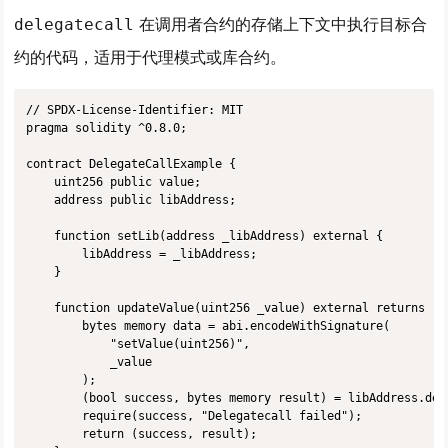
在调用者合约的存储上下文中执行目标合
delegatecall
约的代码，适用于代理模式或库合约。
// SPDX-License-Identifier: MIT

pragma solidity ^0.8.0;

contract DelegateCallExample {

    uint256 public value;

    address public libAddress;

    function setLib(address _libAddress) external {

        libAddress = _libAddress;

    }

    function updateValue(uint256 _value) external returns (b
        bytes memory data = abi.encodeWithSignature(

            "setValue(uint256)",

            _value

        );

        (bool success, bytes memory result) = libAddress.dele
        require(success, "Delegatecall failed");

        return (success, result);
