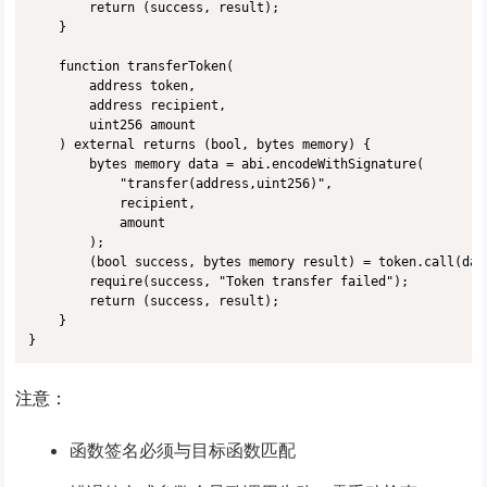
        return (success, result);

    }

    function transferToken(

        address token,

        address recipient,

        uint256 amount

    ) external returns (bool, bytes memory) {

        bytes memory data = abi.encodeWithSignature(

            "transfer(address,uint256)",

            recipient,

            amount

        );

        (bool success, bytes memory result) = token.call(data
        require(success, "Token transfer failed");

        return (success, result);

    }

}
注意
：
函数签名必须与目标函数匹配