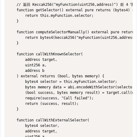
    // 返回 Keccak256("myFunction(uint256,address)") 前 4 字节
    function getSelector() external pure returns (bytes4) {

        return this.myFunction.selector;

    }

    function computeSelectorManually() external pure returns 
        return bytes4(keccak256("myFunction(uint256,address)"
    }

    function callWithKnownSelector(

        address target,

        uint256 a,

        address b

    ) external returns (bool, bytes memory) {

        bytes4 selector = this.myFunction.selector;

        bytes memory data = abi.encodeWithSelector(selector, 
        (bool success, bytes memory result) = target.call(dat
        require(success, "Call failed");

        return (success, result);

    }

    function callWithExternalSelector(

        bytes4 selector,

        address target,

        uint256 a,
