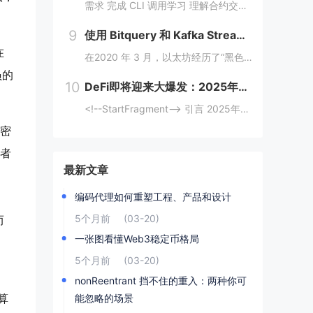
需求 完成 CLI 调用学习 理解合约交互传值 完成 Move CTF Lets Move 一、任务指南 合约部署地址: 0x097a3833b6b5c62ca6ad10f0509dffdadff7ce31e1...
9
使用 Bitquery 和 Kafka Streams 分析加密支付
在
在2020 年 3 月，以太坊经历了“黑色星期四”崩盘，数以千计的 DeFi（去中心化金融）清算被同时触发，导致网络费用从 20 gwei 飙升至 200 gwei 以上。那些能够监控并对内存池数据做出反应的人幸存下来，而那些无法做到的人则...
员的
10
DeFi即将迎来大爆发：2025年金融变革的背后逻辑与机会
<!--StartFragment--> 引言 2025年，去中心化金融（DeFi）可能迎来一个重要的爆发时期。根据近期的新闻热点，多个因素正在推动这一趋势的到来。首先，美国政府计划建立比特币战略储备，并配合发行ETF等债务...
密
者
最新文章
编码代理如何重塑工程、产品和设计
5个月前
(03-20)
而
一张图看懂Web3稳定币格局
。
5个月前
(03-20)
nonReentrant 挡不住的重入：两种你可
算
能忽略的场景