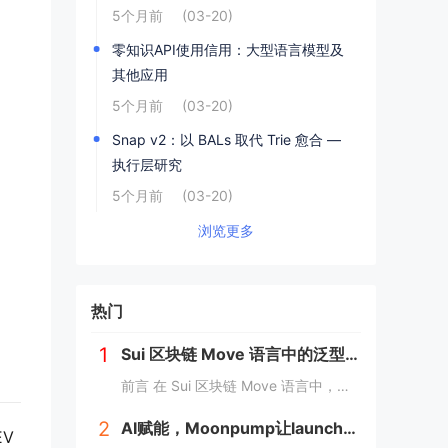
5个月前
(03-20)
零知识API使用信用：大型语言模型及
其他应用
5个月前
(03-20)
Snap v2：以 BALs 取代 Trie 愈合 —
执行层研究
5个月前
(03-20)
浏览更多
热门
1
Sui 区块链 Move 语言中的泛型详解
前言 在 Sui 区块链 Move 语言中，泛型（Generic）是一个强大的工具，它允许开发者在编写代码时进行类型或属性的抽象替代。这种抽象极大地提高了代码的灵活性，减少了重复逻辑，并提升了代码的可扩展性。本文将深入探讨 Move 中的...
2
AI赋能，Moonpump让launch先人一步
EV