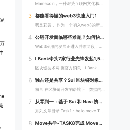
Memecoin，一种深受互联网文化和幽默所启发的加密货币，近段时间在加密市场中掀起了"meme热“。 只需在社交网络上稍微浏览，就会发现各种meme（迷因），让整个页面变得活泼有趣。这些迷因通过嘲讽和揶揄的方式，轻松地对一些严肃话题进行调...
3
都能看得懂的web3快速入门1
据的
我是彩笺， 作为一个初入web3的新人，在探索阶段发现很多概念、工具都需要花费一定的时间和精力，才能了解到其在web3中所代表的含义。 概念上；像是去中心化、区块链、智能合约... 工具上：钱包、私钥、跨链桥... 在看到web3相...
4
公链开发面临哪些难题？如何快速构建一条区块链？
 万
Web3应用的发展正进入井喷阶段，各大赛道应用项目层出不穷，同时公链赛道也在稳步增长，据Coingecko数据显示，目前收录的L1和L2项目已经超过7000个，这里面不仅有做基础设施的L1，还有许多专注于业务的应用链。公链的发展已不局限于基...
中
5
LBank牵头7家行业先锋发起1,500万美元DEXX捐赠计划
区块链技术网 据官方消息，LBank 联合 MEXC Ventures、HashKey Capital、SevenX Ventures、Mask Network 等共同发起了对 DEXX 的 1,500 万美元捐赠计划，该计划将为...
6
独占还是共享？Sui 区块链对象所有权的六种管理方式全解析
前言 在区块链开发的语境下，数据的存储和管理方式至关重要。而 Move 语言作为一种专为区块链设计的编程语言，以其灵活的语法和强大的能力系统，成为 Sui 区块链的核心语言。本文将围绕 Move 语言中的结构体展开，解析其在 Sui 区块...
me
7
从零到一：基于 Sui 和 Navi 协议的 PTB 应用开发教程
提
系列文章目录 Task1：hello move Task2：move coin Task3：move nft Task4：move game Task5：move swap Task6：sdk ptb 更多精彩内容，敬请期待！️...
8
Move共学-TASK8完成 MoveCTF Lets Move挑战
法，