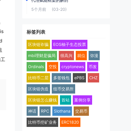
代理赋能框架的解剖
5个月前
(03-20)
集
s
标签列表
d
区块链诈骗
EOS柚子生态投票
且
mbi理财是骗局
很高兴
就位
弥漫
的工
Ordinals
空投
cryptonews
币发
比特币二层
多签钱包
ePBS
CHZ
区块链伪造
纽币交易所
区块链怎么赚钱
首站
案例分享
神话
RPC
Slothana
交易币
比特币挖矿业务
ERC1820