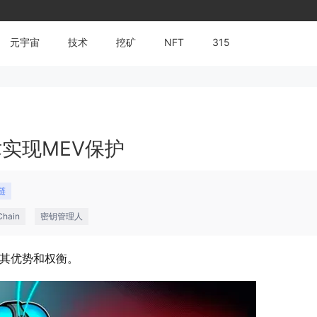
元宇宙
技术
挖矿
NFT
315
术实现MEV保护
链
Chain
密钥管理人
，及其优势和权衡。