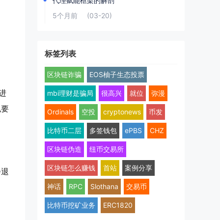
代理赋能框架的解剖
5个月前
(03-20)
标签列表
区块链诈骗
EOS柚子生态投票
进
mbi理财是骗局
很高兴
就位
弥漫
也要
Ordinals
空投
cryptonews
币发
比特币二层
多签钱包
ePBS
CHZ
区块链伪造
纽币交易所
区块链怎么赚钱
首站
案例分享
会退
神话
RPC
Slothana
交易币
比特币挖矿业务
ERC1820