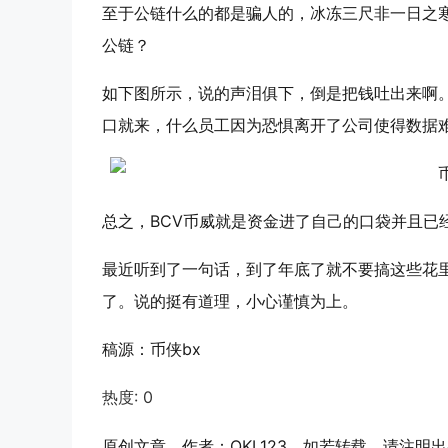
至于公链什么的都是骗人的，冰冻三尺非一日之
公链？
如下图所示，说的声泪俱下，倒是把钱吐出来啊
口就来，什么员工因为恐惧离开了公司使得数据
总之，BCV
币威
就是资金进了自己的口袋并且已
最近听到了一句话，
到了年底了就不要搞这些花
了
。说的挺有道理，小心谨慎为上。
稿源：币侠bx
热度:
0
原创文章，作者：QKL123，如若转载，请注明出处：http: