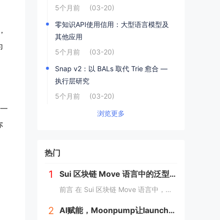
5个月前
(03-20)
零知识API使用信用：大型语言模型及
，
其他应用
为
5个月前
(03-20)
Snap v2：以 BALs 取代 Trie 愈合 —
执行层研究
5个月前
(03-20)
模一
浏览更多
你
热门
1
Sui 区块链 Move 语言中的泛型详解
前言 在 Sui 区块链 Move 语言中，泛型（Generic）是一个强大的工具，它允许开发者在编写代码时进行类型或属性的抽象替代。这种抽象极大地提高了代码的灵活性，减少了重复逻辑，并提升了代码的可扩展性。本文将深入探讨 Move 中的...
2
AI赋能，Moonpump让launch先人一步