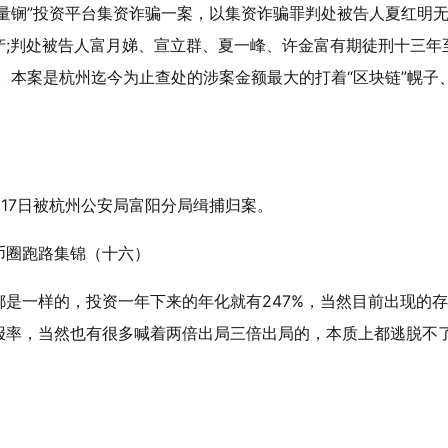
量锎
”投资平台集资诈骗一案，以集资诈骗罪判处被告人夏红明
产;判处被告人富月娣、宣立群、夏一峰、许金富有期徒刑十三年
等。本案是杭州迄今为止查处的涉案金额最大的打着“区块链”幌子
月17日被杭州公安局富阳分局缉捕归案。
是一样的，投资一年下来的年化就有247%，当然目前出现的
报率，当然也有很多喊着两倍出局三倍出局的，本质上都逃脱不