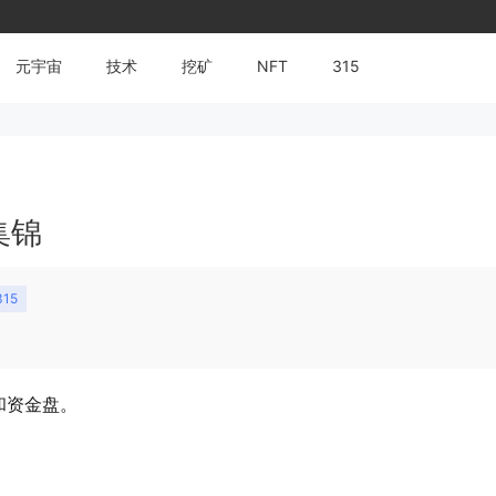
元宇宙
技术
挖矿
NFT
315
集锦
315
和资金盘。