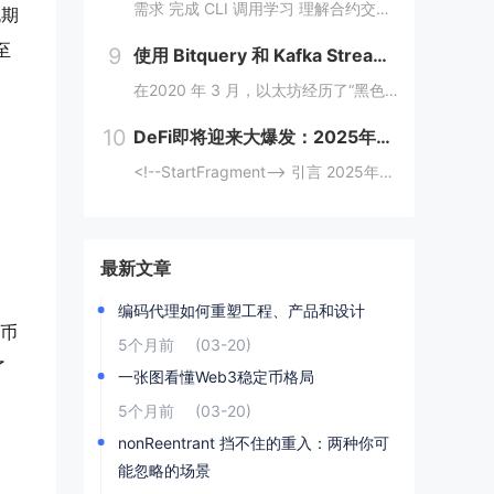
需求 完成 CLI 调用学习 理解合约交互传值 完成 Move CTF Lets Move 一、任务指南 合约部署地址: 0x097a3833b6b5c62ca6ad10f0509dffdadff7ce31e1...
无期
至
9
使用 Bitquery 和 Kafka Streams 分析加密支付
、
在2020 年 3 月，以太坊经历了“黑色星期四”崩盘，数以千计的 DeFi（去中心化金融）清算被同时触发，导致网络费用从 20 gwei 飙升至 200 gwei 以上。那些能够监控并对内存池数据做出反应的人幸存下来，而那些无法做到的人则...
10
DeFi即将迎来大爆发：2025年金融变革的背后逻辑与机会
<!--StartFragment--> 引言 2025年，去中心化金融（DeFi）可能迎来一个重要的爆发时期。根据近期的新闻热点，多个因素正在推动这一趋势的到来。首先，美国政府计划建立比特币战略储备，并配合发行ETF等债务...
最新文章
编码代理如何重塑工程、产品和设计
存币
5个月前
(03-20)
了
一张图看懂Web3稳定币格局
5个月前
(03-20)
nonReentrant 挡不住的重入：两种你可
能忽略的场景