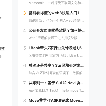
Memecoin，一种深受互联网文化和幽默所启发的加密货币，近段时间在加密市场中掀起了"meme热“。 只需在社交网络上稍微浏览，就会发现各种meme（迷因），让整个页面变得活泼有趣。这些迷因通过嘲讽和揶揄的方式，轻松地对一些严肃话题进行调...
3
都能看得懂的web3快速入门1
之
我是彩笺， 作为一个初入web3的新人，在探索阶段发现很多概念、工具都需要花费一定的时间和精力，才能了解到其在web3中所代表的含义。 概念上；像是去中心化、区块链、智能合约... 工具上：钱包、私钥、跨链桥... 在看到web3相...
4
公链开发面临哪些难题？如何快速构建一条区块链？
Web3应用的发展正进入井喷阶段，各大赛道应用项目层出不穷，同时公链赛道也在稳步增长，据Coingecko数据显示，目前收录的L1和L2项目已经超过7000个，这里面不仅有做基础设施的L1，还有许多专注于业务的应用链。公链的发展已不局限于基...
5
LBank牵头7家行业先锋发起1,500万美元DEXX捐赠计划
把整
区块链技术网 据官方消息，LBank 联合 MEXC Ventures、HashKey Capital、SevenX Ventures、Mask Network 等共同发起了对 DEXX 的 1,500 万美元捐赠计划，该计划将为...
办
6
独占还是共享？Sui 区块链对象所有权的六种管理方式全解析
前言 在区块链开发的语境下，数据的存储和管理方式至关重要。而 Move 语言作为一种专为区块链设计的编程语言，以其灵活的语法和强大的能力系统，成为 Sui 区块链的核心语言。本文将围绕 Move 语言中的结构体展开，解析其在 Sui 区块...
7
从零到一：基于 Sui 和 Navi 协议的 PTB 应用开发教程
系列文章目录 Task1：hello move Task2：move coin Task3：move nft Task4：move game Task5：move swap Task6：sdk ptb 更多精彩内容，敬请期待！️...
8
Move共学-TASK8完成 MoveCTF Lets Move挑战