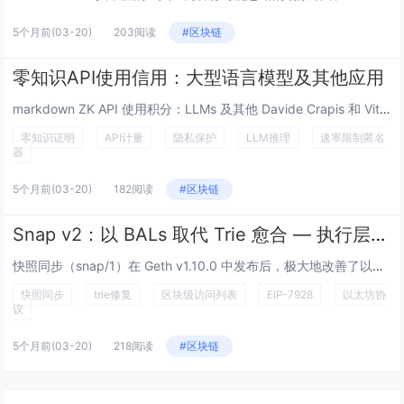
5个月前
(03-20)
203阅读
#区块链
零知识API使用信用：大型语言模型及其他应用
markdown ZK API 使用积分：LLMs 及其他 Davide Crapis 和 Vitalik Bute...
零知识证明
API计量
隐私保护
LLM推理
速率限制匿名
器
5个月前
(03-20)
182阅读
#区块链
Snap v2：以 BALs 取代 Trie 愈合 — 执行层研究
快照同步（snap/1）在 Geth v1.10.0 中发布后，极大地改善了以太坊节点的同步。但它有一个众所周知的阿喀琉...
快照同步
trie修复
区块级访问列表
EIP-7928
以太坊协
议
5个月前
(03-20)
218阅读
#区块链