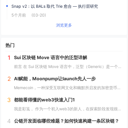
Snap v2：以 BALs 取代 Trie 愈合 — 执行层研究
5个月前
(03-20)
浏览更多
热门
1
Sui 区块链 Move 语言中的泛型详解
前言 在 Sui 区块链 Move 语言中，泛型（Generic）是一个强大的工具，它允许开发者在编写代码时进行类型或属性的抽象替代。这种抽象极大地提高了代码的灵活性，减少了重复逻辑，并提升了代码的可扩展性。本文将深入探讨 Move 中的...
2
AI赋能，Moonpump让launch先人一步
Memecoin，一种深受互联网文化和幽默所启发的加密货币，近段时间在加密市场中掀起了"meme热“。 只需在社交网络上稍微浏览，就会发现各种meme（迷因），让整个页面变得活泼有趣。这些迷因通过嘲讽和揶揄的方式，轻松地对一些严肃话题进行调...
3
都能看得懂的web3快速入门1
我是彩笺， 作为一个初入web3的新人，在探索阶段发现很多概念、工具都需要花费一定的时间和精力，才能了解到其在web3中所代表的含义。 概念上；像是去中心化、区块链、智能合约... 工具上：钱包、私钥、跨链桥... 在看到web3相...
4
公链开发面临哪些难题？如何快速构建一条区块链？