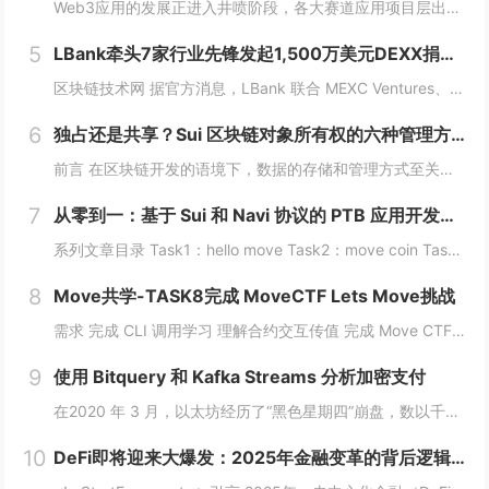
Web3应用的发展正进入井喷阶段，各大赛道应用项目层出不穷，同时公链赛道也在稳步增长，据Coingecko数据显示，目前收录的L1和L2项目已经超过7000个，这里面不仅有做基础设施的L1，还有许多专注于业务的应用链。公链的发展已不局限于基...
5
LBank牵头7家行业先锋发起1,500万美元DEXX捐赠计划
区块链技术网 据官方消息，LBank 联合 MEXC Ventures、HashKey Capital、SevenX Ventures、Mask Network 等共同发起了对 DEXX 的 1,500 万美元捐赠计划，该计划将为...
6
独占还是共享？Sui 区块链对象所有权的六种管理方式全解析
前言 在区块链开发的语境下，数据的存储和管理方式至关重要。而 Move 语言作为一种专为区块链设计的编程语言，以其灵活的语法和强大的能力系统，成为 Sui 区块链的核心语言。本文将围绕 Move 语言中的结构体展开，解析其在 Sui 区块...
7
从零到一：基于 Sui 和 Navi 协议的 PTB 应用开发教程
系列文章目录 Task1：hello move Task2：move coin Task3：move nft Task4：move game Task5：move swap Task6：sdk ptb 更多精彩内容，敬请期待！️...
8
Move共学-TASK8完成 MoveCTF Lets Move挑战
需求 完成 CLI 调用学习 理解合约交互传值 完成 Move CTF Lets Move 一、任务指南 合约部署地址: 0x097a3833b6b5c62ca6ad10f0509dffdadff7ce31e1...
9
使用 Bitquery 和 Kafka Streams 分析加密支付
在2020 年 3 月，以太坊经历了“黑色星期四”崩盘，数以千计的 DeFi（去中心化金融）清算被同时触发，导致网络费用从 20 gwei 飙升至 200 gwei 以上。那些能够监控并对内存池数据做出反应的人幸存下来，而那些无法做到的人则...
10
DeFi即将迎来大爆发：2025年金融变革的背后逻辑与机会