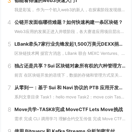
3
都能看得懂的web3快速入门1
我是彩笺， 作为一个初入web3的新人，在探索阶段发现很多概念、工具都需要花费一定的时间和精力，才能了解到其在web3中所代表的含义。 概念上；像是去中心化、区块链、智能合约... 工具上：钱包、私钥、跨链桥... 在看到web3相...
4
公链开发面临哪些难题？如何快速构建一条区块链？
Web3应用的发展正进入井喷阶段，各大赛道应用项目层出不穷，同时公链赛道也在稳步增长，据Coingecko数据显示，目前收录的L1和L2项目已经超过7000个，这里面不仅有做基础设施的L1，还有许多专注于业务的应用链。公链的发展已不局限于基...
5
LBank牵头7家行业先锋发起1,500万美元DEXX捐赠计划
区块链技术网 据官方消息，LBank 联合 MEXC Ventures、HashKey Capital、SevenX Ventures、Mask Network 等共同发起了对 DEXX 的 1,500 万美元捐赠计划，该计划将为...
6
独占还是共享？Sui 区块链对象所有权的六种管理方式全解析
前言 在区块链开发的语境下，数据的存储和管理方式至关重要。而 Move 语言作为一种专为区块链设计的编程语言，以其灵活的语法和强大的能力系统，成为 Sui 区块链的核心语言。本文将围绕 Move 语言中的结构体展开，解析其在 Sui 区块...
7
从零到一：基于 Sui 和 Navi 协议的 PTB 应用开发教程
系列文章目录 Task1：hello move Task2：move coin Task3：move nft Task4：move game Task5：move swap Task6：sdk ptb 更多精彩内容，敬请期待！️...
8
Move共学-TASK8完成 MoveCTF Lets Move挑战
需求 完成 CLI 调用学习 理解合约交互传值 完成 Move CTF Lets Move 一、任务指南 合约部署地址: 0x097a3833b6b5c62ca6ad10f0509dffdadff7ce31e1...
9
使用 Bitquery 和 Kafka Streams 分析加密支付