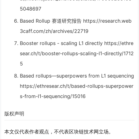
5048697
Based Rollup 赛道研究报告 https://research.web
3caff.com/zh/archives/22719
Booster rollups - scaling L1 directly https://ethre
sear.ch/t/booster-rollups-scaling-l1-directly/1712
5
Based rollups—superpowers from L1 sequencing
https://ethresear.ch/t/based-rollups-superpower
s-from-l1-sequencing/15016
版权声明
本文仅代表作者观点，不代表区块链技术网立场。