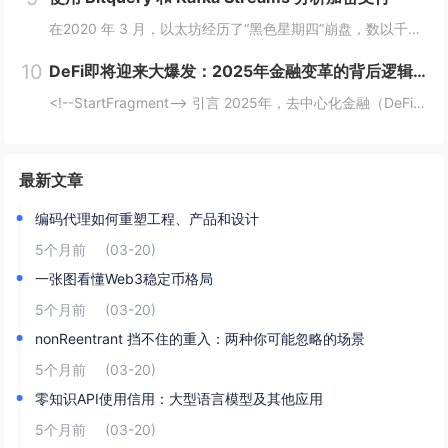
在2020 年 3 月，以太坊经历了“黑色星期四”崩盘，数以千计的 DeFi（去中心化金融）清算被同时触发，导致网络费用从 20 gwei 飙升至 200 gwei 以上。那些能够监控并对内存池数据做出反应的人幸存下来，而那些无法做到的人则...
10
DeFi即将迎来大爆发：2025年金融变革的背后逻辑与机会
<!--StartFragment--> 引言 2025年，去中心化金融（DeFi）可能迎来一个重要的爆发时期。根据近期的新闻热点，多个因素正在推动这一趋势的到来。首先，美国政府计划建立比特币战略储备，并配合发行ETF等债务...
最新文章
编码代理如何重塑工程、产品和设计
5个月前
(03-20)
一张图看懂Web3稳定币格局
5个月前
(03-20)
nonReentrant 挡不住的重入：两种你可能忽略的场景
5个月前
(03-20)
零知识API使用信用：大型语言模型及其他应用
5个月前
(03-20)