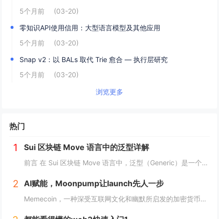
5个月前
(03-20)
零知识API使用信用：大型语言模型及其他应用
5个月前
(03-20)
Snap v2：以 BALs 取代 Trie 愈合 — 执行层研究
5个月前
(03-20)
浏览更多
热门
1
Sui 区块链 Move 语言中的泛型详解
前言 在 Sui 区块链 Move 语言中，泛型（Generic）是一个强大的工具，它允许开发者在编写代码时进行类型或属性的抽象替代。这种抽象极大地提高了代码的灵活性，减少了重复逻辑，并提升了代码的可扩展性。本文将深入探讨 Move 中的...
2
AI赋能，Moonpump让launch先人一步
Memecoin，一种深受互联网文化和幽默所启发的加密货币，近段时间在加密市场中掀起了"meme热“。 只需在社交网络上稍微浏览，就会发现各种meme（迷因），让整个页面变得活泼有趣。这些迷因通过嘲讽和揶揄的方式，轻松地对一些严肃话题进行调...