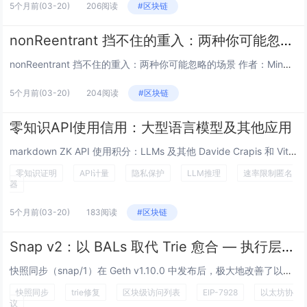
5个月前
(03-20)
206阅读
#区块链
nonReentrant 挡不住的重入：两种你可能忽略的场景
nonReentrant 挡不住的重入：两种你可能忽略的场景 作者：Mingyang Fan (@SymmaTe...
5个月前
(03-20)
204阅读
#区块链
零知识API使用信用：大型语言模型及其他应用
markdown ZK API 使用积分：LLMs 及其他 Davide Crapis 和 Vitalik Bute...
零知识证明
API计量
隐私保护
LLM推理
速率限制匿名
器
5个月前
(03-20)
183阅读
#区块链
Snap v2：以 BALs 取代 Trie 愈合 — 执行层研究
快照同步（snap/1）在 Geth v1.10.0 中发布后，极大地改善了以太坊节点的同步。但它有一个众所周知的阿喀琉...
快照同步
trie修复
区块级访问列表
EIP-7928
以太坊协
议