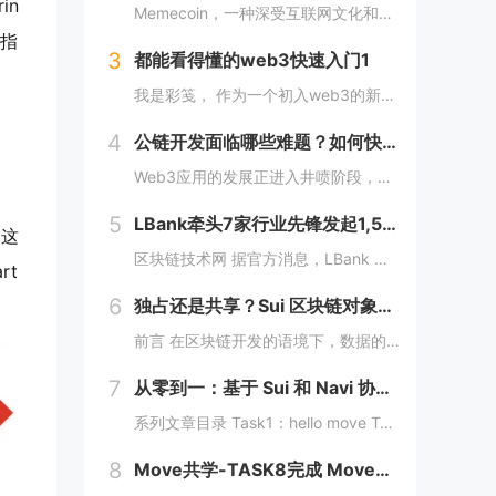
in
Memecoin，一种深受互联网文化和幽默所启发的加密货币，近段时间在加密市场中掀起了"meme热“。 只需在社交网络上稍微浏览，就会发现各种meme（迷因），让整个页面变得活泼有趣。这些迷因通过嘲讽和揶揄的方式，轻松地对一些严肃话题进行调...
 指
3
都能看得懂的web3快速入门1
我是彩笺， 作为一个初入web3的新人，在探索阶段发现很多概念、工具都需要花费一定的时间和精力，才能了解到其在web3中所代表的含义。 概念上；像是去中心化、区块链、智能合约... 工具上：钱包、私钥、跨链桥... 在看到web3相...
4
公链开发面临哪些难题？如何快速构建一条区块链？
Web3应用的发展正进入井喷阶段，各大赛道应用项目层出不穷，同时公链赛道也在稳步增长，据Coingecko数据显示，目前收录的L1和L2项目已经超过7000个，这里面不仅有做基础设施的L1，还有许多专注于业务的应用链。公链的发展已不局限于基...
5
LBank牵头7家行业先锋发起1,500万美元DEXX捐赠计划
 这
区块链技术网 据官方消息，LBank 联合 MEXC Ventures、HashKey Capital、SevenX Ventures、Mask Network 等共同发起了对 DEXX 的 1,500 万美元捐赠计划，该计划将为...
rt
6
独占还是共享？Sui 区块链对象所有权的六种管理方式全解析
前言 在区块链开发的语境下，数据的存储和管理方式至关重要。而 Move 语言作为一种专为区块链设计的编程语言，以其灵活的语法和强大的能力系统，成为 Sui 区块链的核心语言。本文将围绕 Move 语言中的结构体展开，解析其在 Sui 区块...
7
从零到一：基于 Sui 和 Navi 协议的 PTB 应用开发教程
系列文章目录 Task1：hello move Task2：move coin Task3：move nft Task4：move game Task5：move swap Task6：sdk ptb 更多精彩内容，敬请期待！️...
8
Move共学-TASK8完成 MoveCTF Lets Move挑战