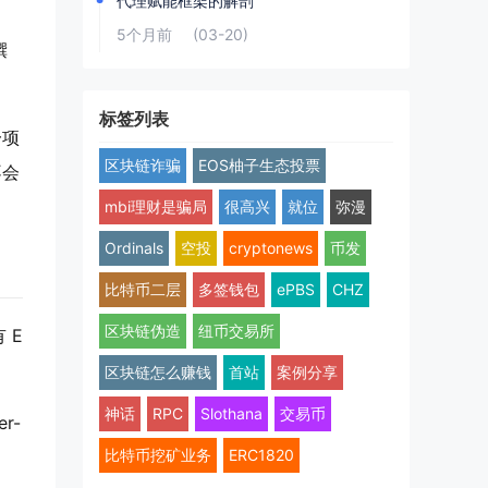
代理赋能框架的解剖
5个月前
(03-20)
撰
标签列表
一项
区块链诈骗
EOS柚子生态投票
不会
mbi理财是骗局
很高兴
就位
弥漫
Ordinals
空投
cryptonews
币发
比特币二层
多签钱包
ePBS
CHZ
区块链伪造
纽币交易所
 E
区块链怎么赚钱
首站
案例分享
神话
RPC
Slothana
交易币
r-
比特币挖矿业务
ERC1820