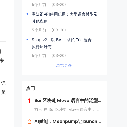
5个月前
(03-20)
零知识API使用信用：大型语言模型及
其他应用
5个月前
(03-20)
Snap v2：以 BALs 取代 Trie 愈合 —
执行层研究
创
5个月前
(03-20)
来
浏览更多
 记
热门
人员
1
Sui 区块链 Move 语言中的泛型详解
前言 在 Sui 区块链 Move 语言中，泛型（Generic）是一个强大的工具，它允许开发者在编写代码时进行类型或属性的抽象替代。这种抽象极大地提高了代码的灵活性，减少了重复逻辑，并提升了代码的可扩展性。本文将深入探讨 Move 中的...
2
AI赋能，Moonpump让launch先人一步