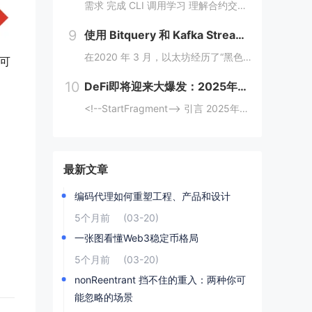
需求 完成 CLI 调用学习 理解合约交互传值 完成 Move CTF Lets Move 一、任务指南 合约部署地址: 0x097a3833b6b5c62ca6ad10f0509dffdadff7ce31e1...
9
使用 Bitquery 和 Kafka Streams 分析加密支付
在2020 年 3 月，以太坊经历了“黑色星期四”崩盘，数以千计的 DeFi（去中心化金融）清算被同时触发，导致网络费用从 20 gwei 飙升至 200 gwei 以上。那些能够监控并对内存池数据做出反应的人幸存下来，而那些无法做到的人则...
率可
10
DeFi即将迎来大爆发：2025年金融变革的背后逻辑与机会
<!--StartFragment--> 引言 2025年，去中心化金融（DeFi）可能迎来一个重要的爆发时期。根据近期的新闻热点，多个因素正在推动这一趋势的到来。首先，美国政府计划建立比特币战略储备，并配合发行ETF等债务...
最新文章
编码代理如何重塑工程、产品和设计
5个月前
(03-20)
一张图看懂Web3稳定币格局
5个月前
(03-20)
nonReentrant 挡不住的重入：两种你可
能忽略的场景