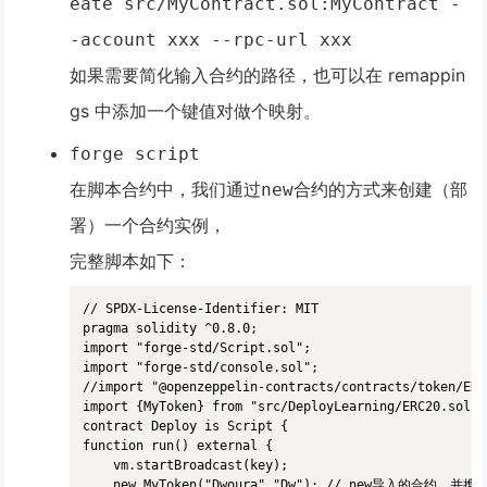
eate src/MyContract.sol:MyContract -
-account xxx --rpc-url xxx
如果需要简化输入合约的路径，也可以在 remappin
gs 中添加一个键值对做个映射。
forge script
在脚本合约中，我们通过
合约的方式来创建（部
new
署）一个合约实例，
完整脚本如下：
// SPDX-License-Identifier: MIT

pragma solidity ^0.8.0;

import "forge-std/Script.sol";

import "forge-std/console.sol";

//import "@openzeppelin-contracts/contracts/token/ERC
import {MyToken} from "src/DeployLearning/ERC20.sol";

contract Deploy is Script {

function run() external {

    vm.startBroadcast(key);

    new MyToken("Dwoura","Dw"); // new导入的合约，并