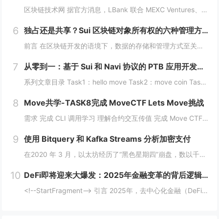
区块链技术网 据官方消息，LBank 联合 MEXC Ventures、HashKey Capital、SevenX Ventures、Mask Network 等共同发起了对 DEXX 的 1,500 万美元捐赠计划，该计划将为...
6
独占还是共享？Sui 区块链对象所有权的六种管理方式全解析
前言 在区块链开发的语境下，数据的存储和管理方式至关重要。而 Move 语言作为一种专为区块链设计的编程语言，以其灵活的语法和强大的能力系统，成为 Sui 区块链的核心语言。本文将围绕 Move 语言中的结构体展开，解析其在 Sui 区块...
7
从零到一：基于 Sui 和 Navi 协议的 PTB 应用开发教程
系列文章目录 Task1：hello move Task2：move coin Task3：move nft Task4：move game Task5：move swap Task6：sdk ptb 更多精彩内容，敬请期待！️...
8
Move共学-TASK8完成 MoveCTF Lets Move挑战
需求 完成 CLI 调用学习 理解合约交互传值 完成 Move CTF Lets Move 一、任务指南 合约部署地址: 0x097a3833b6b5c62ca6ad10f0509dffdadff7ce31e1...
9
使用 Bitquery 和 Kafka Streams 分析加密支付
在2020 年 3 月，以太坊经历了“黑色星期四”崩盘，数以千计的 DeFi（去中心化金融）清算被同时触发，导致网络费用从 20 gwei 飙升至 200 gwei 以上。那些能够监控并对内存池数据做出反应的人幸存下来，而那些无法做到的人则...
10
DeFi即将迎来大爆发：2025年金融变革的背后逻辑与机会
<!--StartFragment--> 引言 2025年，去中心化金融（DeFi）可能迎来一个重要的爆发时期。根据近期的新闻热点，多个因素正在推动这一趋势的到来。首先，美国政府计划建立比特币战略储备，并配合发行ETF等债务...