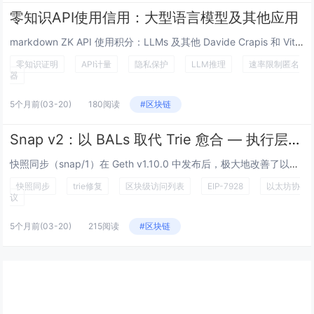
零知识API使用信用：大型语言模型及其他应用
markdown ZK API 使用积分：LLMs 及其他 Davide Crapis 和 Vitalik Bute...
零知识证明
API计量
隐私保护
LLM推理
速率限制匿名
器
5个月前
(03-20)
180阅读
#区块链
Snap v2：以 BALs 取代 Trie 愈合 — 执行层研究
快照同步（snap/1）在 Geth v1.10.0 中发布后，极大地改善了以太坊节点的同步。但它有一个众所周知的阿喀琉...
快照同步
trie修复
区块级访问列表
EIP-7928
以太坊协
议
5个月前
(03-20)
215阅读
#区块链