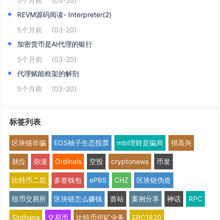
5个月前
(03-20)
REVM源码阅读- Interpreter(2)
5个月前
(03-20)
加密货币是AI代理的银行
5个月前
(03-20)
代理赋能框架的解剖
5个月前
(03-20)
标签列表
区块链诈骗
EOS柚子生态投票
mbi理财是骗局
很高兴
就位
弥漫
Ordinals
空投
cryptonews
币发
比特币二层
多签钱包
ePBS
CHZ
区块链伪造
纽币交易所
区块链怎么赚钱
首站
案例分享
神话
RPC
Slothana
交易币
比特币挖矿业务
ERC1820