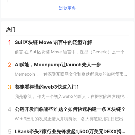
浏览更多
热门
1
Sui 区块链 Move 语言中的泛型详解
前言 在 Sui 区块链 Move 语言中，泛型（Generic）是一个强大的工具，它允许开发者在编写代码时进行类型或属性的抽象替代。这种抽象极大地提高了代码的灵活性，减少了重复逻辑，并提升了代码的可扩展性。本文将深入探讨 Move 中的...
2
AI赋能，Moonpump让launch先人一步
Memecoin，一种深受互联网文化和幽默所启发的加密货币，近段时间在加密市场中掀起了"meme热“。 只需在社交网络上稍微浏览，就会发现各种meme（迷因），让整个页面变得活泼有趣。这些迷因通过嘲讽和揶揄的方式，轻松地对一些严肃话题进行调...
3
都能看得懂的web3快速入门1
我是彩笺， 作为一个初入web3的新人，在探索阶段发现很多概念、工具都需要花费一定的时间和精力，才能了解到其在web3中所代表的含义。 概念上；像是去中心化、区块链、智能合约... 工具上：钱包、私钥、跨链桥... 在看到web3相...
4
公链开发面临哪些难题？如何快速构建一条区块链？
Web3应用的发展正进入井喷阶段，各大赛道应用项目层出不穷，同时公链赛道也在稳步增长，据Coingecko数据显示，目前收录的L1和L2项目已经超过7000个，这里面不仅有做基础设施的L1，还有许多专注于业务的应用链。公链的发展已不局限于基...
5
LBank牵头7家行业先锋发起1,500万美元DEXX捐赠计划